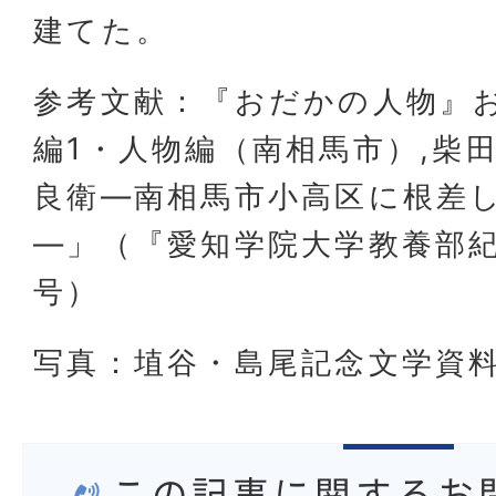
建てた。
参考文献：『おだかの人物』お
編1・人物編（南相馬市）,柴
良衛―南相馬市小高区に根差
―」（『愛知学院大学教養部紀要
号）
写真：埴谷・島尾記念文学資
この記事に関するお