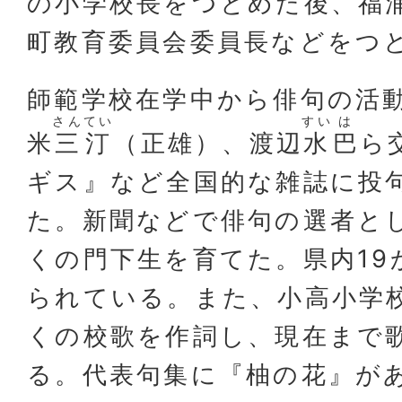
の小学校長をつとめた後、福
町教育委員会委員長などをつ
師範学校在学中から俳句の活
さん
てい
すい
は
米
三
汀
（正雄）、渡辺
水
巴
ら
ギス』など全国的な雑誌に投
た。新聞などで俳句の選者と
くの門下生を育てた。県内19
られている。また、小高小学
くの校歌を作詞し、現在まで
る。代表句集に『柚の花』が