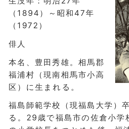
生没年：明治27年
（1894）～昭和47年
（1972）
俳人
本名、豊田秀雄。相馬郡
福浦村（現南相馬市小高
区）に生まれる。
福島師範学校（現福島大学）
る。29歳で福島市の佐倉小学