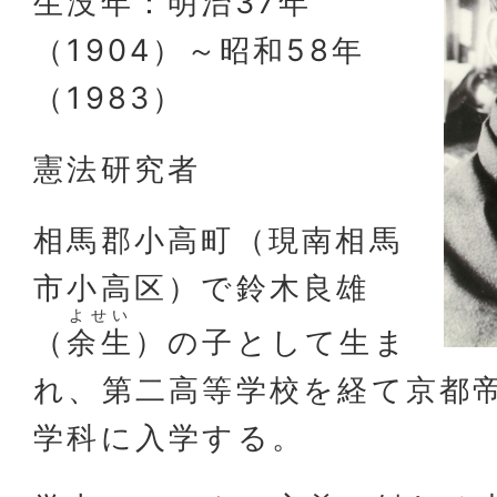
生没年：明治37年
（1904）～昭和58年
（1983）
憲法研究者
相馬郡小高町（現南相馬
市小高区）で鈴木良雄
よせい
（
余生
）の子として生ま
れ、第二高等学校を経て京都
学科に入学する。