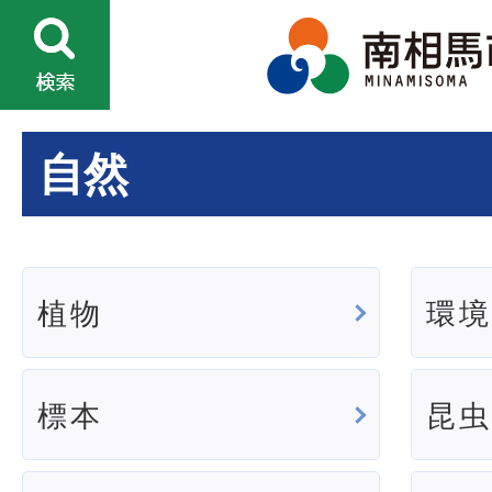
自然
植物
環
標本
昆