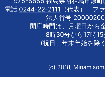
〒975-8686 福島県南相馬市原
電話
0244-22-2111
（代表） フ
法人番号 20000200
開庁時間は、月曜日から
8時30分から17時1
(祝日、年末年始を除く
(c) 2018, Minamisoma