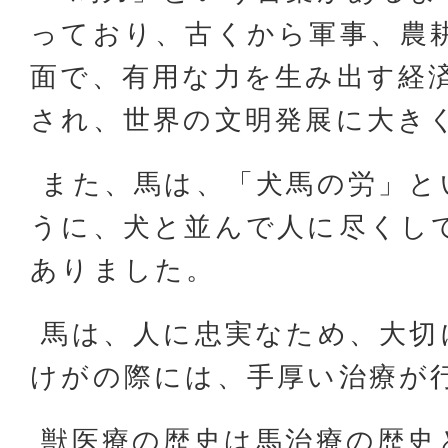
っており、古くから軍事、農
面で、有用な力を生み出す経
され、世界の文明発展に大き
また、馬は、「犬馬の労」と
うに、犬と並んで人に尽くし
ありました。
馬は、人に忠実なため、大切
けがの際には、手厚い治療が
獣医療の歴史は馬治療の歴史