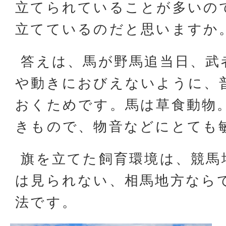
立てられていることが多いの
立てているのだと思いますか
答えは、馬が野馬追当日、武
や動きにおびえないように、
おくためです。馬は草食動物
きもので、物音などにとても
旗を立てた飼育環境は、競馬
は見られない、相馬地方なら
法です。