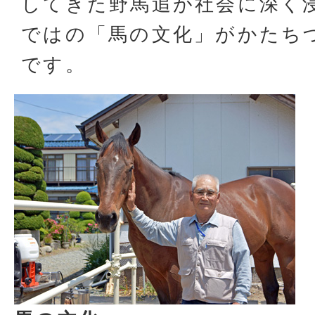
してきた野馬追が社会に深く
ではの「馬の文化」がかたち
です。