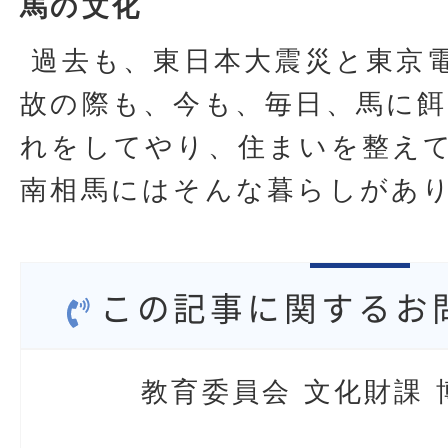
馬の文化
過去も、東日本大震災と東京
故の際も、今も、毎日、馬に
れをしてやり、住まいを整え
南相馬にはそんな暮らしがあ
この記事に関するお
教育委員会 文化財課 