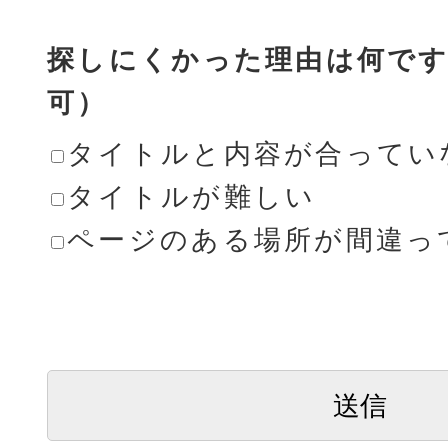
探しにくかった理由は何です
可）
タイトルと内容が合ってい
タイトルが難しい
ページのある場所が間違っ