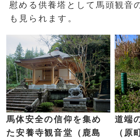
慰める供養塔として馬頭観音
も見られます。
馬体安全の信仰を集め
道端
た安養寺観音堂（鹿島
（原