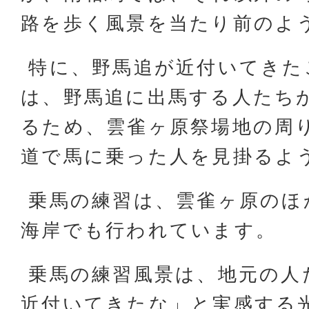
路を歩く風景を当たり前のよ
特に、野馬追が近付いてきた
は、野馬追に出馬する人たち
るため、雲雀ヶ原祭場地の周
道で馬に乗った人を見掛るよ
乗馬の練習は、雲雀ヶ原のほ
海岸でも行われています。
乗馬の練習風景は、地元の人
近付いてきたな」と実感する