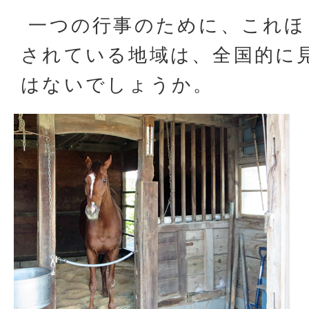
一つの行事のために、これほ
されている地域は、全国的に
はないでしょうか。