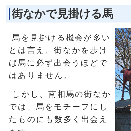
街なかで見掛ける馬
馬を見掛ける機会が多い
とは言え、街なかを歩け
ば馬に必ず出会うほどで
はありません。
しかし、南相馬の街なか
では、馬をモチーフにし
たものにも数多く出会え