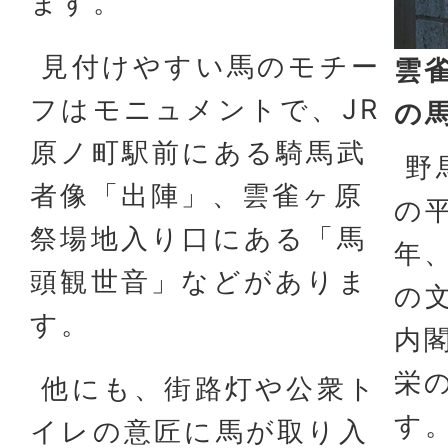
ます。
見付けやすい馬のモチー
雲
フはモニュメントで、JR
の
原ノ町駅前にある騎馬武
野
者像「出陣」、雲雀ヶ原
の
祭場地入り口にある「馬
年
頭観世音」などがありま
の文
す。
内
栄
他にも、街路灯や公衆ト
す
イレの意匠に馬が取り入