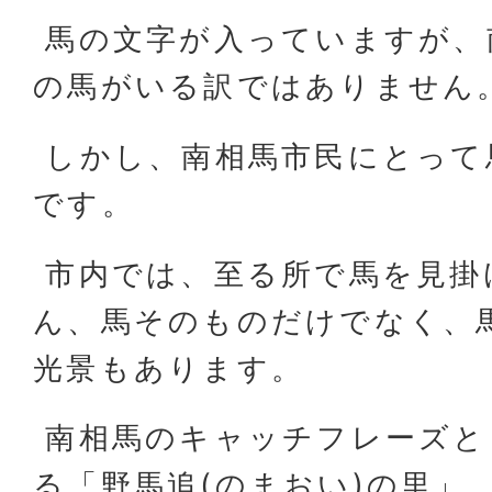
馬の文字が入っていますが、
の馬がいる訳ではありません
しかし、南相馬市民にとって
です。
市内では、至る所で馬を見掛
ん、馬そのものだけでなく、
光景もあります。
南相馬のキャッチフレーズと
る「野馬追(のまおい)の里」