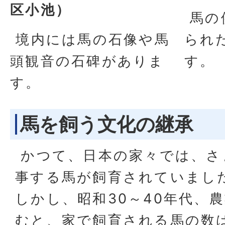
区小池）
馬の
境内には馬の石像や馬
られ
頭観音の石碑がありま
す。
す。
馬を飼う文化の継承
かつて、日本の家々では、さ
事する馬が飼育されていまし
しかし、昭和30～40年代、
むと、家で飼育される馬の数