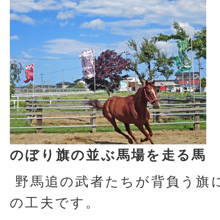
のぼり旗の並ぶ馬場を走る馬
野馬追の武者たちが背負う旗
の工夫です。