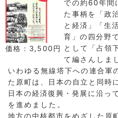
での約60年間
た事柄を「政
と経済」「生
育」の四分野
として「占領
価格：3,500円
て編さんしま
いわゆる無線塔下への連合軍
た原町は、日本の自立と同時
日本の経済復興・発展に沿っ
を進めました。
地方の中核都市をめざした原