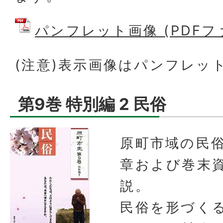
パンフレット画像 (PDFファイ
(注意)表示画像はパンフレッ
第9巻 特別編 2 民俗
原町市域の民俗
章および巻末
説。
民俗を形づく