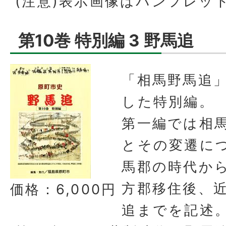
(注意)表示画像はパンフレッ
第10巻 特別編 3 野馬追
「相馬野馬追
した特別編。
第一編では相
とその変遷に
馬郡の時代か
方郡移住後、
価格：6,000円
追までを記述