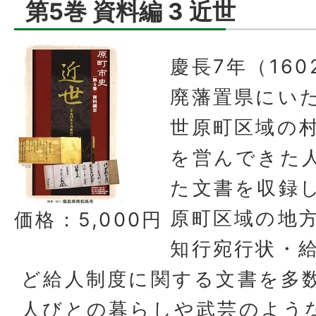
第5巻 資料編 3 近世
慶長7年（16
廃藩置県にい
世原町区域の
を営んできた
た文書を収録
原町区域の地
価格：5,000円
知行宛行状・
ど給人制度に関する文書を多
人びとの暮らしや武芸のよう