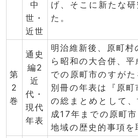
中
げ、そこに新たな研
世・
た。
近世
明治維新後、原町村
通史
ら昭和の大合併、平
編2
第
での原町市のすがた
近
2
別冊の年表は『原町
代・
巻
の総まとめとして、
現代
成17年までの原町
年表
地域の歴史的事項を