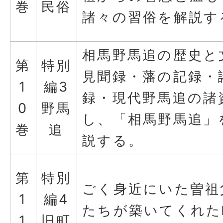
巻
民俗
諸々の習俗を解説す
相馬野馬追の歴史と
第
特別
見聞録・藩の記録・
1
編3
録・現代野馬追の諸
0
野馬
し、「相馬野馬追」
巻
追
説する。
第
特別
ごく身近にいた曽祖
1
編4
たちが築いてくれた
1
旧町