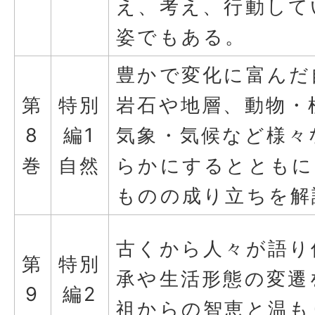
え、考え、行動して
姿でもある。
豊かで変化に富んだ
第
特別
岩石や地層、動物・
8
編1
気象・気候など様々
巻
自然
らかにするとともに
ものの成り立ちを解
古くから人々が語り
第
特別
承や生活形態の変遷
9
編2
祖からの智恵と温も