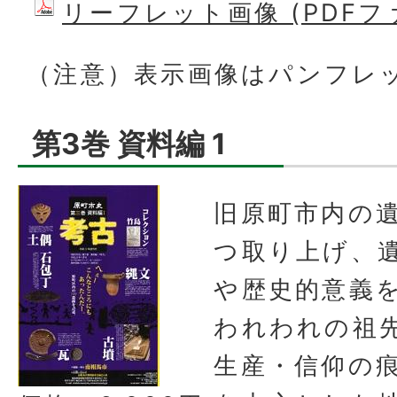
リーフレット画像 (PDFファ
（注意）表示画像はパンフレ
第3巻 資料編 1
旧原町市内の
つ取り上げ、
や歴史的意義
われわれの祖
生産・信仰の