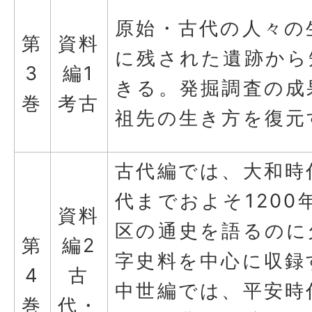
原始・古代の人々の
第
資料
に残された遺跡から
3
編1
きる。発掘調査の成
巻
考古
祖先の生き方を復元
古代編では、大和時
代までおよそ1200
資料
区の通史を語るのに
第
編2
字史料を中心に収録
4
古
中世編では、平安時
巻
代・