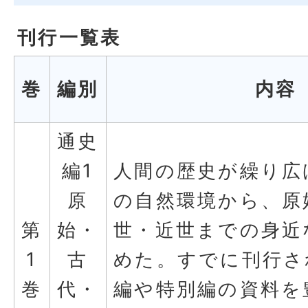
刊行一覧表
巻
編別
内容
通史
編1
人間の歴史が繰り広
原
の自然環境から、原
第
始・
世・近世までの身近
1
古
めた。すでに刊行さ
巻
代・
編や特別編の資料を