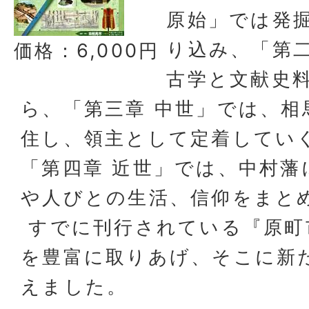
原始」では発
り込み、「第二
価格：6,000円
古学と文献史
ら、「第三章 中世」では、相
住し、領主として定着してい
「第四章 近世」では、中村藩
や人びとの生活、信仰をまと
すでに刊行されている『原町
を豊富に取りあげ、そこに新
えました。