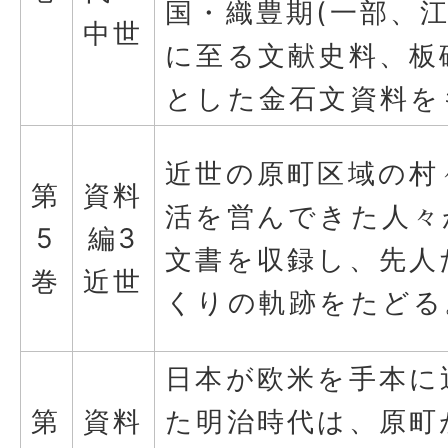
国・織豊期(一部、江
中世
に至る文献史料、板
とした金石文資料を
近世の原町区域の村
第
資料
活を営んできた人々
5
編3
文書を収録し、先人
巻
近世
くりの軌跡をたどる
日本が欧米を手本に
第
資料
た明治時代は、原町