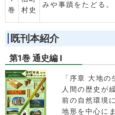
みや事蹟をたどる。
巻
村史
既刊本紹介
第1巻 通史編 I
「序章 大地の
人間の歴史が
前の自然環境
地形を中心に