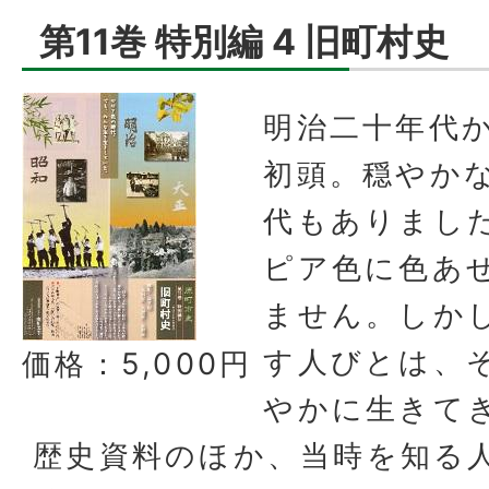
第11巻 特別編 4 旧町村史
明治二十年代
初頭。穏やか
代もありまし
ピア色に色あ
ません。しか
す人びとは、
価格：5,000円
やかに生きて
歴史資料のほか、当時を知る