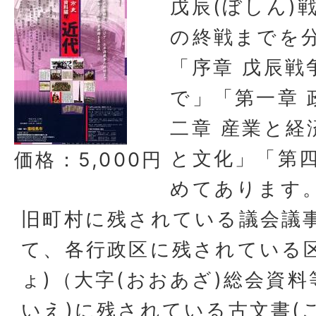
戊辰(ぼしん)
の終戦までを
「序章 戊辰戦
で」「第一章 
二章 産業と経
と文化」「第四
価格：5,000円
めてあります
旧町村に残されている議会議
て、各行政区に残されている
ょ)（大字(おおあざ)総会資料
いえ)に残されている古文書(