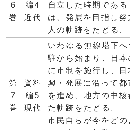
6
編4
自立した時期である
巻
近代
は、発展を目指し努
人の軌跡をたどる。
いわゆる無線塔下へ
駐から始まり、日本
に市制を施行し、日
第
資料
興・発展に沿って都
7
編5
を進め、地方の中核
巻
現代
た軌跡をたどる。
市民自らが今をどの