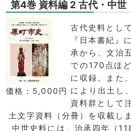
第4巻 資料編 2 古代・中世
古代史料とし
『日本書紀』
承から、文治五
での170点ほ
に収録。また
により出土し
価格：5,000円
資料群として
土文字資料（分冊）を収載し
中世史料には、治承四年（11