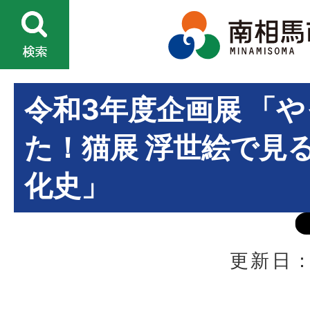
令和3年度企画展 「
た！猫展 浮世絵で見
化史」
更新日：