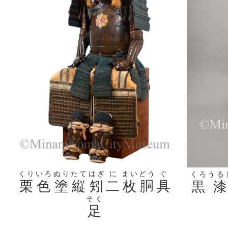
くり
いろ
ぬり
たて
はぎ
に
まい
どう
ぐ
くろ
うる
栗
色
塗
縦
矧
二
枚
胴
具
黒
そく
足