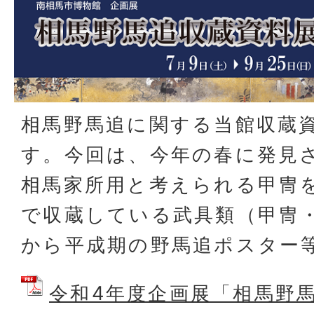
相馬野馬追に関する当館収蔵
す。今回は、今年の春に発見
相馬家所用と考えられる甲冑
で収蔵している武具類（甲冑
から平成期の野馬追ポスター
令和4年度企画展「相馬野