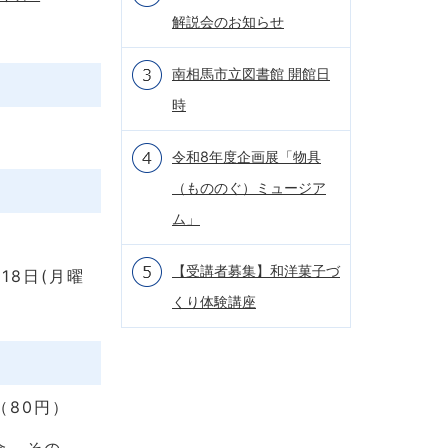
解説会のお知らせ
南相馬市立図書館 開館日
時
令和8年度企画展「物具
（もののぐ）ミュージア
ム」
【受講者募集】和洋菓子づ
18日(月曜
くり体験講座
（80円）
金。その