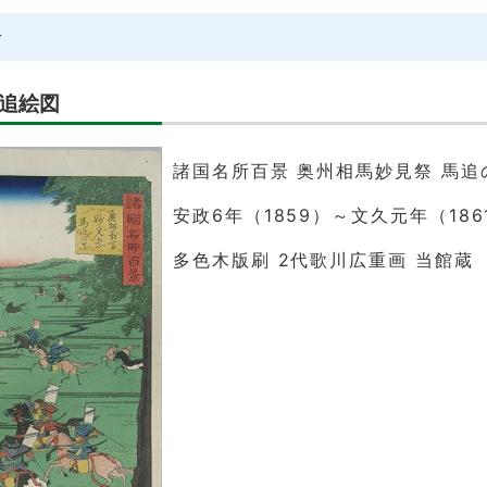
介
追絵図
諸国名所百景 奥州相馬妙見祭 馬追
安政6年（1859）～文久元年（186
多色木版刷 2代歌川広重画 当館蔵