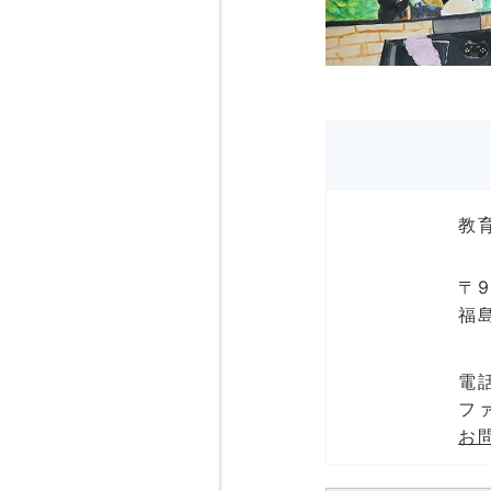
教
〒9
福
電話
ファ
お