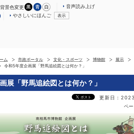
音声読み上げ
背景色変更
やさしいにほんご
表示
ーム
市政ポータル
文化・スポーツ
博物館
展示
令和5年度企画展「野馬追絵図とは何か？」
企画展「野馬追絵図とは何か？」
更新日：2023
ペー