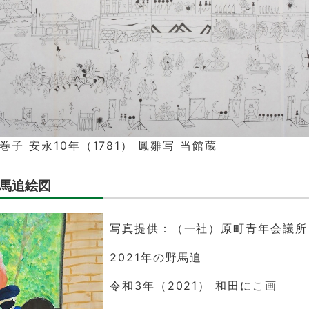
子 安永10年（1781） 鳳雛写 当館蔵
馬追絵図
写真提供：（一社）原町青年会議所
2021年の野馬追
令和3年（2021） 和田にこ画