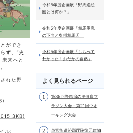
令和5年度企画展「野馬追絵
図とは何か？」
令和5年度企画展「相馬重胤
の下向と奥州相馬氏」
ことができ
令和5年度企画展「しらべて
らず、“史
わかった！おだかの自然」
、未来へと
す。
施された野
よく見られるページ
第39回野馬追の里健康マ
B)
ラソン大会・第21回ウオ
ーキング大会
5.3KB)
泉官衙遺跡郡庁院復元建物
イル: