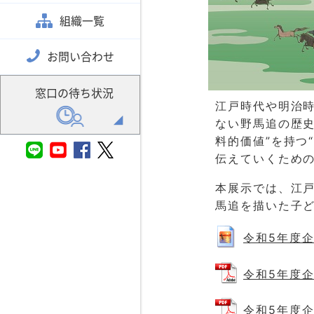
組織一覧
お問い合わせ
窓口の待ち状況
江戸時代や明治
ない野馬追の歴
料的価値”を持つ
伝えていくため
本展示では、江
馬追を描いた子
令和5年度企
令和5年度企
令和5年度企