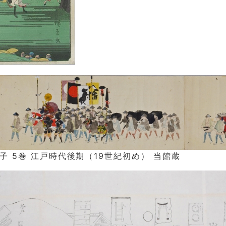
子 5巻 江戸時代後期（19世紀初め） 当館蔵