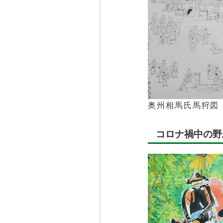
奥州相馬氏馬狩図 巻
コロナ禍中の野