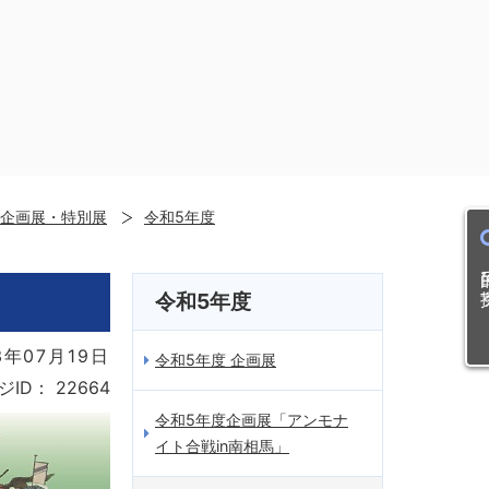
企画展・特別展
令和5年度
目的
令和5年度
年07月19日
令和5年度 企画展
ジID：
22664
令和5年度企画展「アンモナ
イト合戦in南相馬」