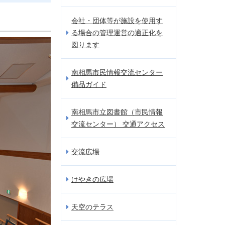
会社・団体等が施設を使用す
る場合の管理運営の適正化を
図ります
南相馬市民情報交流センター
備品ガイド
南相馬市立図書館（市民情報
交流センター） 交通アクセス
交流広場
けやきの広場
天空のテラス