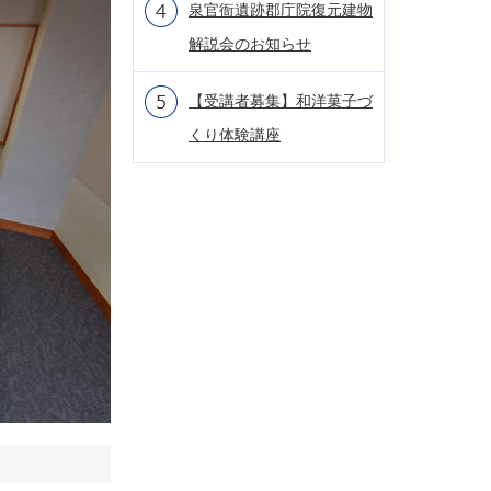
泉官衙遺跡郡庁院復元建物
解説会のお知らせ
【受講者募集】和洋菓子づ
くり体験講座