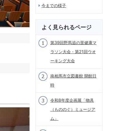
今までの様子
よく見られるページ
第39回野馬追の里健康マ
ラソン大会・第21回ウオ
ーキング大会
南相馬市立図書館 開館日
時
令和8年度企画展「物具
（もののぐ）ミュージア
ム」