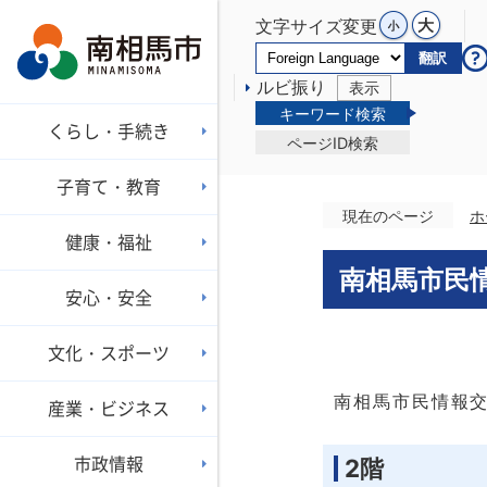
文字サイズ変更
翻訳
ルビ振り
表示
キーワード検索
くらし・手続き
ページID検索
子育て・教育
現在のページ
ホ
健康・福祉
南相馬市民
安心・安全
文化・スポーツ
南相馬市民情報
産業・ビジネス
市政情報
2階