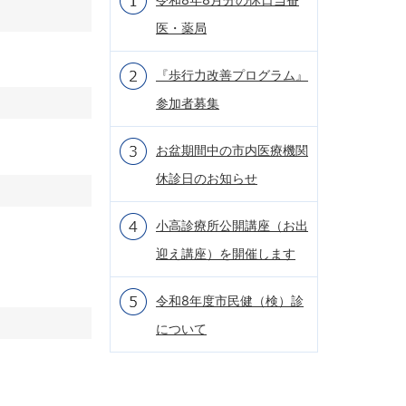
医・薬局
『歩行力改善プログラム』
参加者募集
お盆期間中の市内医療機関
休診日のお知らせ
小高診療所公開講座（お出
迎え講座）を開催します
令和8年度市民健（検）診
について