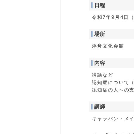
日程
令和7年9月4日（
場所
浮舟文化会館
内容
講話など
認知症について
認知症の人への
講師
キャラバン・メ