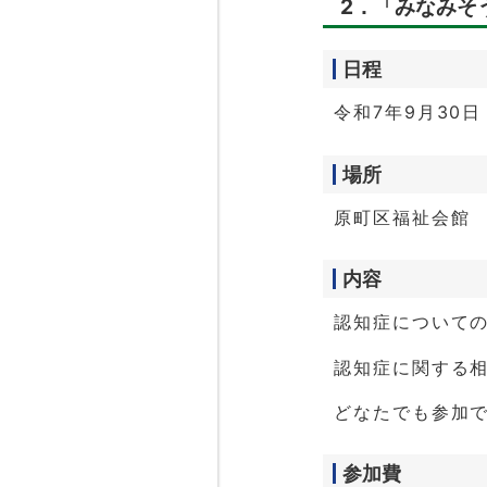
2．「みなみそ
日程
令和7年9月30日
場所
原町区福祉会館
内容
認知症について
認知症に関する
どなたでも参加
参加費