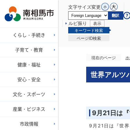
文字サイズ変更
翻訳
ルビ振り
表示
キーワード検索
くらし・手続き
ページID検索
子育て・教育
現在のページ
ホ
健康・福祉
世界アルツ
安心・安全
文化・スポーツ
産業・ビジネス
9月21日は
市政情報
9月21日は『世