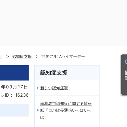
祉
認知症支援
世界アルツハイマーデー
目的
認知症支援
年09月17日
新しい認知症観
ジID：
16236
南相馬市認知症に関する情報
紙「ロバ隊長通信いっぽいっ
ぽ」