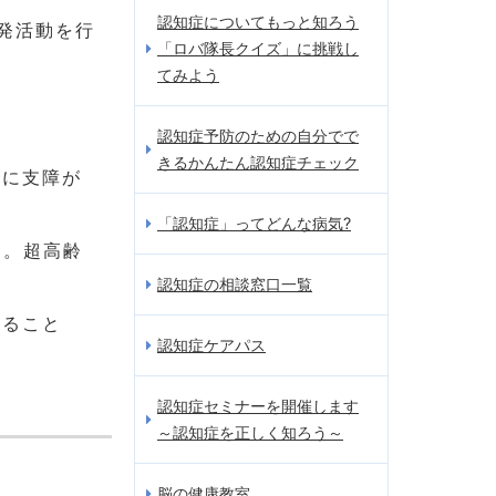
認知症についてもっと知ろう
発活動を行
「ロバ隊長クイズ」に挑戦し
てみよう
認知症予防のための自分でで
きるかんたん認知症チェック
般に支障が
「認知症」ってどんな病気?
す。超高齢
認知症の相談窓口一覧
知ること
認知症ケアパス
認知症セミナーを開催します
～認知症を正しく知ろう～
脳の健康教室