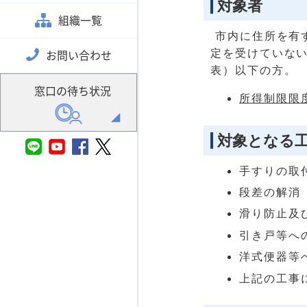
対象者
組織一覧
市内に住所を有
定を受けていな
お問い合わせ
表）以下の方。
窓口の待ち状況
所得制限限度額
対象となる
手すりの取
段差の解消
滑り防止及
引き戸等へ
洋式便器等
上記の工事