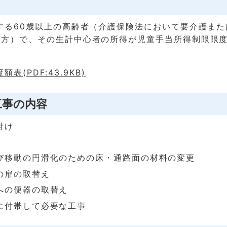
する60歳以上の高齢者（介護保険法において要介護また
い方）で、その生計中心者の所得が児童手当所得制限限
表(PDF:43.9KB)
工事の内容
付け
び移動の円滑化のための床・通路面の材料の変更
の扉の取替え
への便器の取替え
に付帯して必要な工事