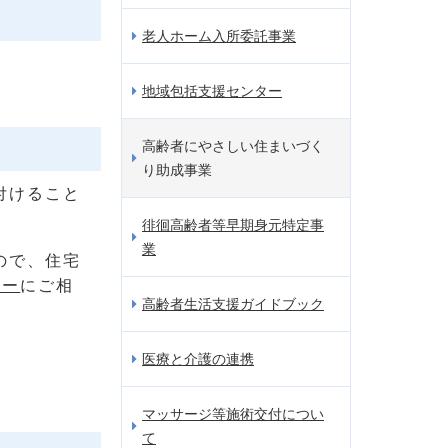
老人ホーム入所委託事業
地域包括支援センター
高齢者にやさしい住まいづく
り助成事業
付けること
徘徊高齢者等早期身元特定事
業
ので、住宅
ター
にご相
高齢者生活支援ガイドブック
医療と介護の連携
マッサージ等施術交付につい
て