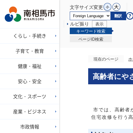
文字サイズ変更
翻訳
ルビ振り
表示
キーワード検索
くらし・手続き
ページID検索
子育て・教育
現在のページ
ホ
健康・福祉
高齢者にや
安心・安全
文化・スポーツ
市では、高齢者
産業・ビジネス
住宅改修を行う
市政情報