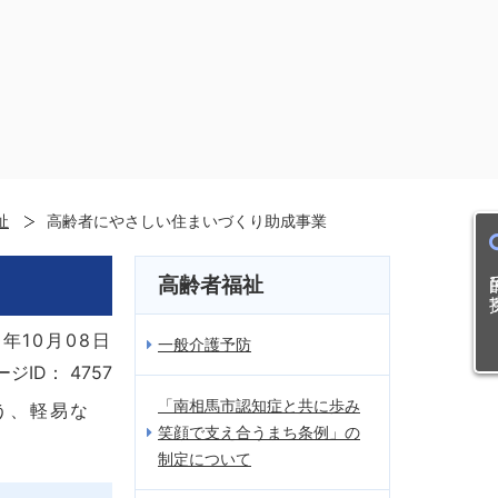
祉
高齢者にやさしい住まいづくり助成事業
目的
高齢者福祉
年10月08日
一般介護予防
ージID：
4757
「南相馬市認知症と共に歩み
う、軽易な
笑顔で支え合うまち条例」の
制定について