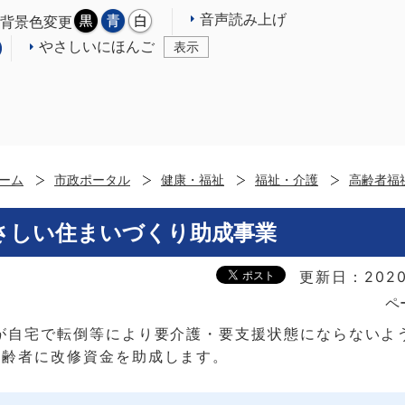
音声読み上げ
背景色変更
やさしいにほんご
表示
ーム
市政ポータル
健康・福祉
福祉・介護
高齢者福
さしい住まいづくり助成事業
更新日：2020
ペ
が自宅で転倒等により要介護・要支援状態にならないよ
高齢者に改修資金を助成します。