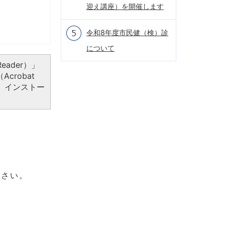
迎え講座）を開催します
令和8年度市民健（検）診
について
eader）」
crobat
、インストー
ださい。