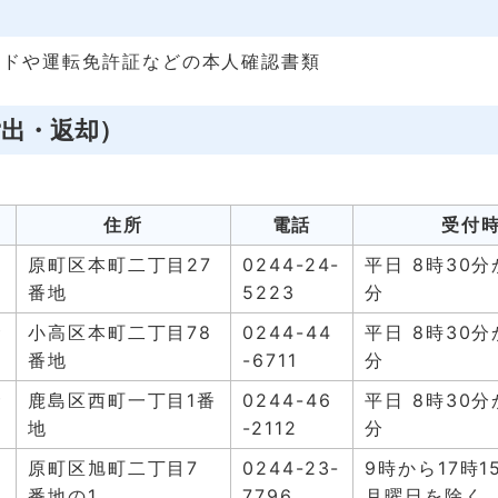
ードや運転免許証などの本人確認書類
貸出・返却）
住所
電話
受付
原町区本町二丁目27
0244-24-
平日 8時30分
番地
5223
分
サ
小高区本町二丁目78
0244-44
平日 8時30分
番地
-6711
分
サ
鹿島区西町一丁目1番
0244-46
平日 8時30分
地
-2112
分
ン
原町区旭町二丁目7
0244-23-
9時から17時1
番地の1
7796
月曜日を除く