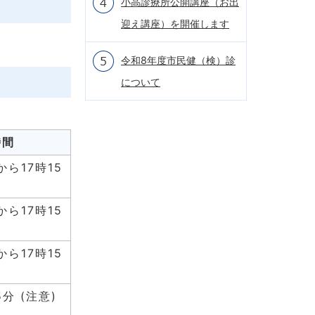
小高診療所公開講座（お出
迎え講座）を開催します
令和8年度市民健（検）診
について
時間
から17時15
から17時15
から17時15
5分 (注意)