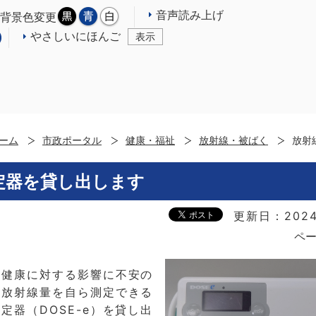
音声読み上げ
背景色変更
やさしいにほんご
表示
ーム
市政ポータル
健康・福祉
放射線・被ばく
放射
定器を貸し出します
更新日：2024
ペー
の健康に対する影響に不安の
な放射線量を自ら測定できる
定器（DOSE-e）を貸し出