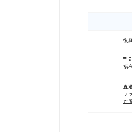
復
〒9
福
直通
ファ
お