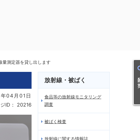
線量測定器を貸し出します
目的
放射線・被ばく
年04月01日
食品等の放射線モニタリング
調査
ジID：
20216
被ばく検査
放射線に関する情報誌