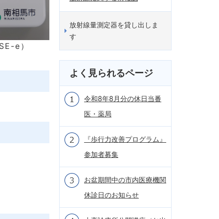
放射線量測定器を貸し出しま
す
E-e）
よく見られるページ
令和8年8月分の休日当番
医・薬局
『歩行力改善プログラム』
参加者募集
お盆期間中の市内医療機関
休診日のお知らせ