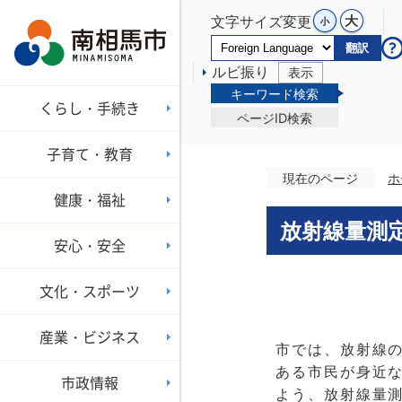
文字サイズ変更
翻訳
ルビ振り
表示
キーワード検索
くらし・手続き
ページID検索
子育て・教育
現在のページ
ホ
健康・福祉
放射線量測
安心・安全
文化・スポーツ
産業・ビジネス
市では、放射線
ある市民が身近
市政情報
よう、放射線量測