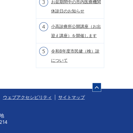
お盆期間中の市内医療機関
休診日のお知らせ
小高診療所公開講座（お出
迎え講座）を開催します
令和8年度市民健（検）診
について
ページの先頭
ウェブアクセシビリティ
サイトマップ
番地
214