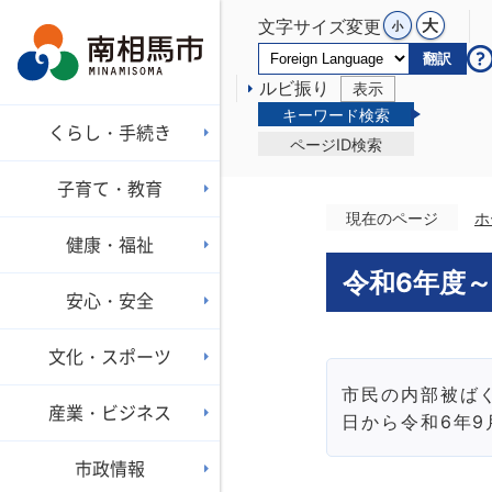
文字サイズ変更
翻訳
ルビ振り
表示
キーワード検索
くらし・手続き
ページID検索
子育て・教育
現在のページ
ホ
健康・福祉
令和6年度～
安心・安全
文化・スポーツ
市民の内部被ばく
産業・ビジネス
日から令和6年9
市政情報