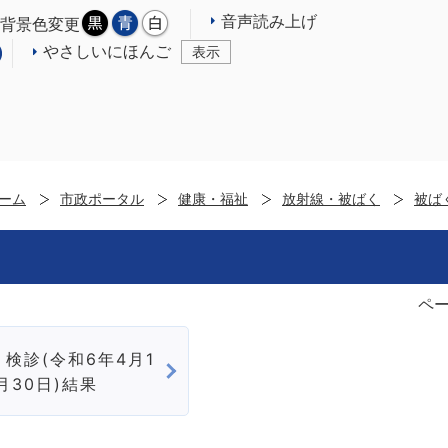
音声読み上げ
背景色変更
やさしいにほんご
表示
ーム
市政ポータル
健康・福祉
放射線・被ばく
被ば
ペー
検診(令和6年4月1
月30日)結果