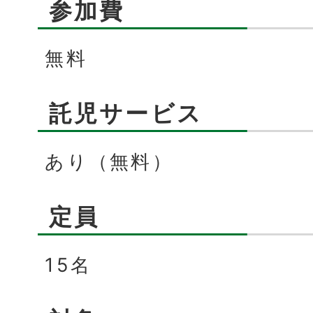
参加費
無料
託児サービス
あり（無料）
定員
15名