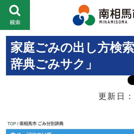
家庭ごみの出し方検
辞典ごみサク」
更新日：