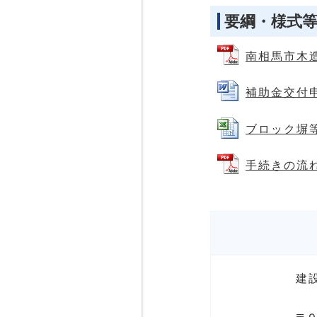
要綱・様式
南相馬市木造
補助金交付申請
ブロック塀等点
手続きの流れ 
建