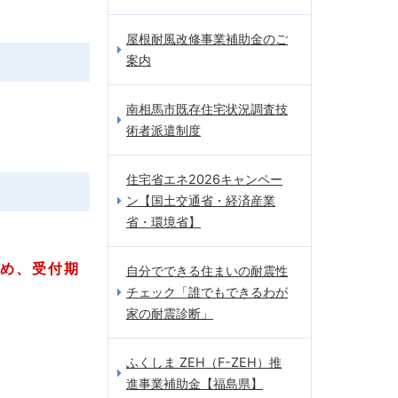
屋根耐風改修事業補助金のご
案内
南相馬市既存住宅状況調査技
術者派遣制度
住宅省エネ2026キャンペー
ン【国土交通省・経済産業
省・環境省】
ため、受付期
自分でできる住まいの耐震性
チェック「誰でもできるわが
家の耐震診断」
ふくしま ZEH（F-ZEH）推
進事業補助金【福島県】