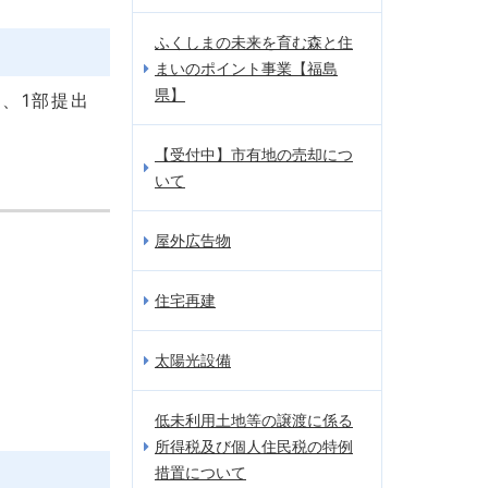
ふくしまの未来を育む森と住
まいのポイント事業【福島
県】
、1部提出
【受付中】市有地の売却につ
いて
屋外広告物
住宅再建
太陽光設備
低未利用土地等の譲渡に係る
所得税及び個人住民税の特例
措置について