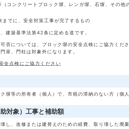
等（コンクリートブロック塀、レンガ塀、石塀、その他
月末までに、安全対策工事が完了するもの
、建築基準法第42条に定める道です。
の可否については、ブロック塀の安全点検にご協力くだ
、門扉、門柱は対象外になります。
安全点検にご協力ください
ック塀等の所有者（個人）で、市税の滞納のない方（個
補助対象）工事と補助額
り壊し、改修または建替えのための経費、取り壊した廃