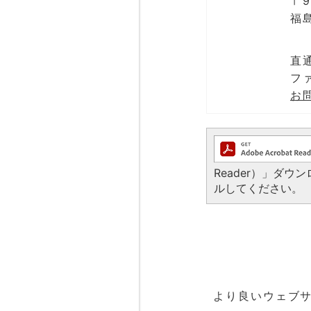
〒9
福
直通
ファ
お
Reader）」ダ
ルしてください。
より良いウェブ