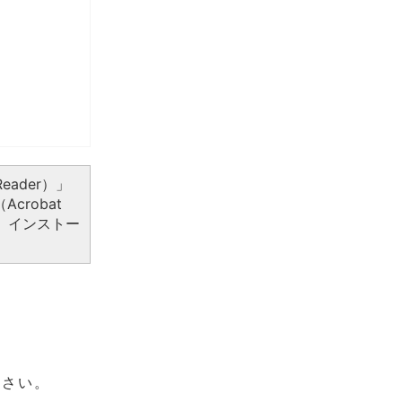
eader）」
crobat
、インストー
ださい。