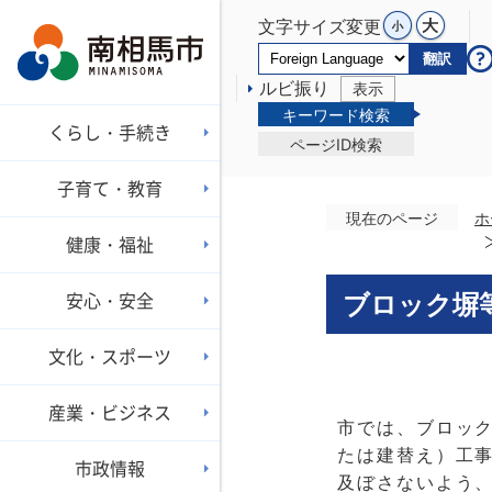
文字サイズ変更
翻訳
ルビ振り
表示
キーワード検索
くらし・手続き
ページID検索
子育て・教育
現在のページ
ホ
健康・福祉
安心・安全
ブロック塀
文化・スポーツ
産業・ビジネス
市では、ブロッ
たは建替え）工
市政情報
及ぼさないよう