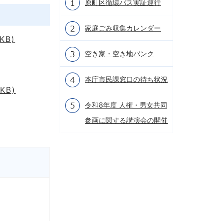
原町区循環バス実証運行
家庭ごみ収集カレンダー
KB)
空き家・空き地バンク
本庁市民課窓口の待ち状況
KB)
令和8年度 人権・男女共同
参画に関する講演会の開催