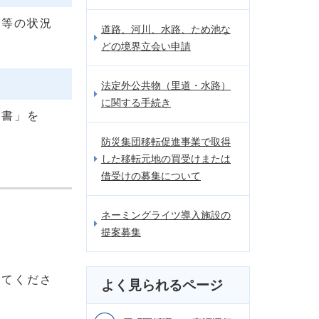
塀等の状況
道路、河川、水路、ため池な
どの境界立会い申請
法定外公共物（里道・水路）
に関する手続き
告書」を
防災集団移転促進事業で取得
した移転元地の買受けまたは
借受けの募集について
ネーミングライツ導入施設の
提案募集
してくださ
よく見られるページ