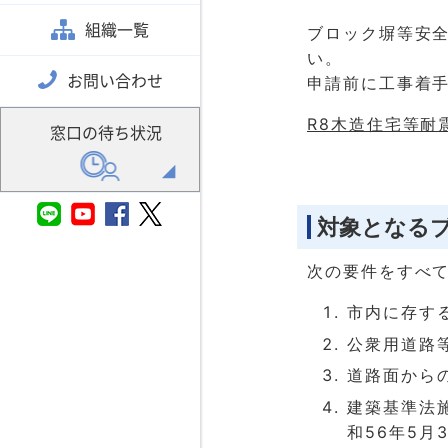
組織一覧
ブロック塀等安
い。
お問い合わせ
申請前に工事着
R8木造住宅等耐震
窓口の待ち状況
対象となる
次の要件をすべ
市内に存す
公衆用道路
道路面から
建築基準法
和56年5月