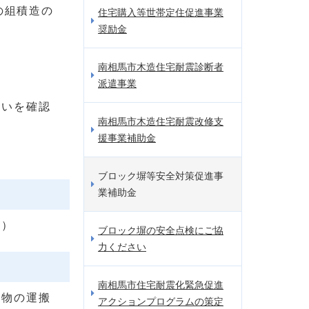
の組積造の
住宅購入等世帯定住促進事業
奨励金
南相馬市木造住宅耐震診断者
派遣事業
さいを確認
南相馬市木造住宅耐震改修支
援事業補助金
ブロック塀等安全対策促進事
業補助金
人）
ブロック塀の安全点検にご協
力ください
南相馬市住宅耐震化緊急促進
棄物の運搬
アクションプログラムの策定