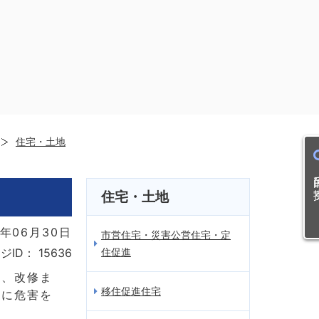
住宅・土地
目的
住宅・土地
年06月30日
市営住宅・災害公営住宅・定
住促進
ジID：
15636
去、改修ま
移住促進住宅
人に危害を