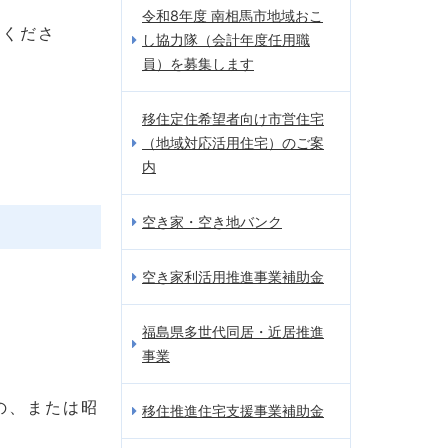
令和8年度 南相馬市地域おこ
てくださ
し協力隊（会計年度任用職
員）を募集します
。
移住定住希望者向け市営住宅
（地域対応活用住宅）のご案
内
空き家・空き地バンク
空き家利活用推進事業補助金
福島県多世代同居・近居推進
事業
の、または昭
移住推進住宅支援事業補助金