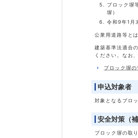
ブロック塀
塀）
令和9年1
公衆用道路等とは
建築基準法適合
ください。なお
ブロック塀の
申込対象者
対象となるブロ
安全対策（
ブロック塀の取