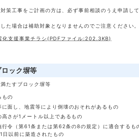
全対策工事をご計画の方は、必ず事前相談のうえ申請し
手した場合は補助対象となりませんのでご注意ください
化支援事業チラシ(PDFファイル:202.3KB)
ブロック塀等
て満たすブロック塀等
るもの
等に面し、地震等により倒壊のおそれがあるもの
の高さが1メートル以上であるもの
施行令（第61条または第62条の8の規定）に適合するも
31日以前に築造されたもの