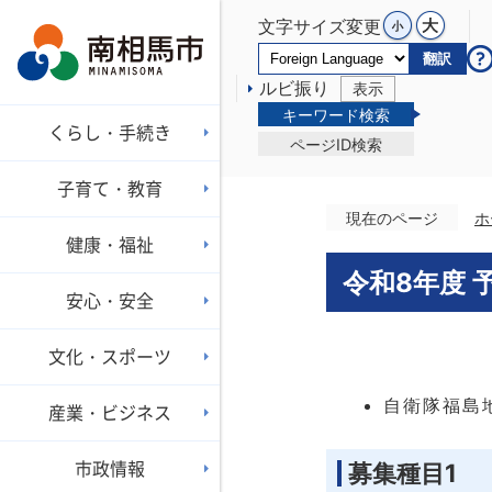
文字サイズ変更
翻訳
ルビ振り
表示
キーワード検索
くらし・手続き
ページID検索
子育て・教育
現在のページ
ホ
健康・福祉
令和8年度
安心・安全
文化・スポーツ
自衛隊福島
産業・ビジネス
市政情報
募集種目1