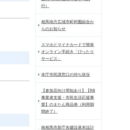
行）
相馬地方広域市町村圏組合か
らのお知らせ
スマホとマイナカードで簡単
オンライン手続き「ぴったり
サービス」
本庁市民課窓口の待ち状況
【参加店向け周知あり】【R8
事業者支援・市民生活応援事
業】のまたん商品券（利用期
間終了）
南相馬市新庁舎建設基本設計