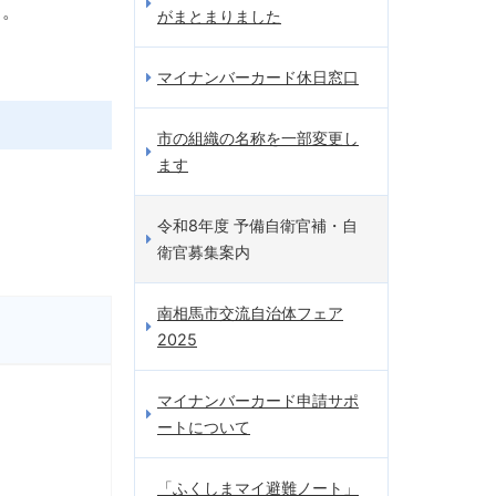
い。
がまとまりました
マイナンバーカード休日窓口
市の組織の名称を一部変更し
ます
令和8年度 予備自衛官補・自
衛官募集案内
南相馬市交流自治体フェア
2025
マイナンバーカード申請サポ
ートについて
「ふくしまマイ避難ノート」