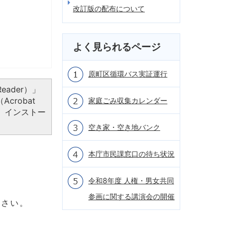
改訂版の配布について
よく見られるページ
原町区循環バス実証運行
eader）」
crobat
家庭ごみ収集カレンダー
、インストー
空き家・空き地バンク
本庁市民課窓口の待ち状況
令和8年度 人権・男女共同
参画に関する講演会の開催
ださい。