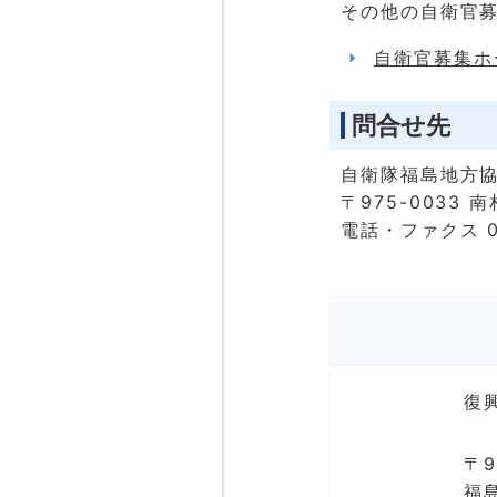
その他の自衛官
自衛官募集ホ
問合せ先
自衛隊福島地方協
〒975-0033
電話・ファクス 02
復
〒9
福