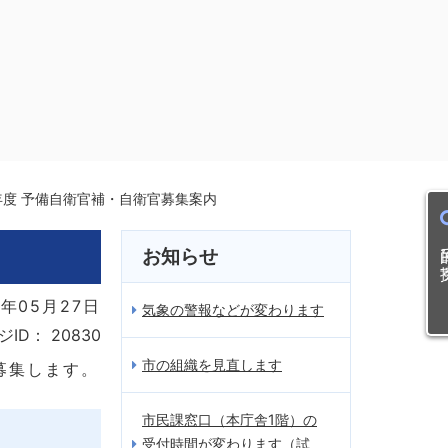
年度 予備自衛官補・自衛官募集案内
目的
お知らせ
年05月27日
気象の警報などが変わります
ジID：
20830
市の組織を見直します
募集します。
市民課窓口（本庁舎1階）の
受付時間が変わります（試