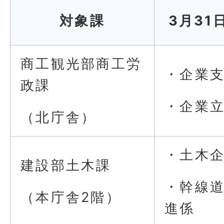
対象課
3月31
商工観光部商工労
・企業
政課
・企業
（北庁舎）
・土木
建設部土木課
・幹線
（本庁舎2階）
進係