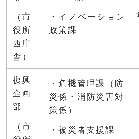
（市
・イノベーション
役所
政策課
西庁
舎）
復興
・危機管理課（防
企画
災係・消防災害対
部
策係）
（市
・被災者支援課