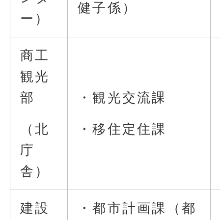
健子係）
ー）
商工
観光
部
・観光交流課
（北
・移住定住課
庁
舎）
建設
・都市計画課（都