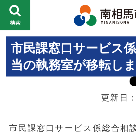
市民課窓口サービス係
当の執務室が移転し
更新日：
市民課窓口サービス係総合相