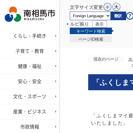
文字サイズ変更
翻訳
ルビ振り
表示
キーワード検索
くらし・手続き
ページID検索
子育て・教育
現在のページ
ホ
健康・福祉
安心・安全
「ふくしま
文化・スポーツ
産業・ビジネス
「ふくしまマイ
いたしました。
市政情報