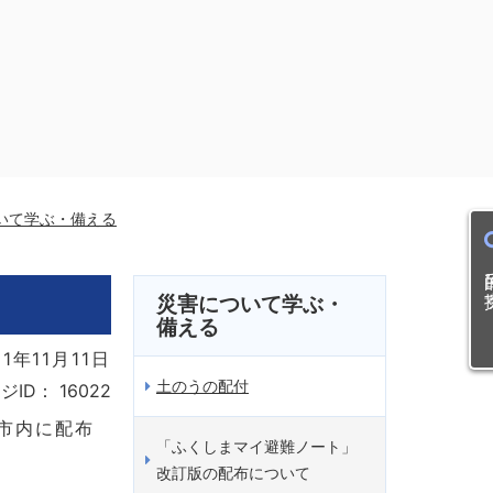
いて学ぶ・備える
目的
災害について学ぶ・
備える
1年11月11日
土のうの配付
ジID：
16022
市内に配布
「ふくしまマイ避難ノート」
改訂版の配布について