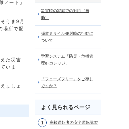
難ノート」
災害時の家庭での対応（自
助）
そうま9月
の場所で配
弾道ミサイル発射時の行動に
ついて
学習システム「防災・危機管
まえた災害
理e-カレッジ」
れていま
「フェーズフリー」をご存じ
考えましょ
ですか？
よく見られるページ
高齢運転者の安全運転講習