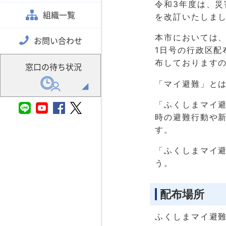
令和3年度は、
組織一覧
を改訂いたしま
本市においては
お問い合わせ
1日号の行政区
布しております
窓口の待ち状況
「マイ避難」と
「ふくしまマイ
時の避難行動や
す。
「ふくしまマイ
う。
配布場所
ふくしまマイ避