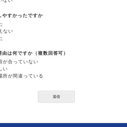
いない
しやすかったですか
た
えない
た
理由は何ですか（複数回答可）
容が合っていない
しい
場所が間違っている