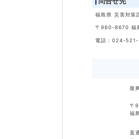
問合せ先
福島県 災害対策
〒960-8670 
電話：024-521-
復
〒9
福
直通