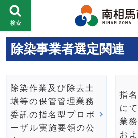
除染事業者選定関連
除染作業及び除去土
指
壌等の保管管理業務
に
委託の指名型プロポ
業
ーザル実施要領の公
お