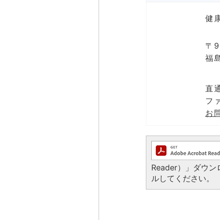
健
〒9
福
直通
ファ
お
Reader）」ダ
ルしてください。