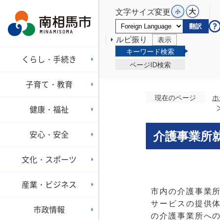
文字サイズ変更
翻訳
ルビ振り
表示
キーワード検索
くらし・手続き
ページID検索
子育て・教育
現在のページ
ホ
健康・福祉
安心・安全
介護事業所
文化・スポーツ
産業・ビジネス
市内の介護事業
サービスの提供
市政情報
の介護事業所へ