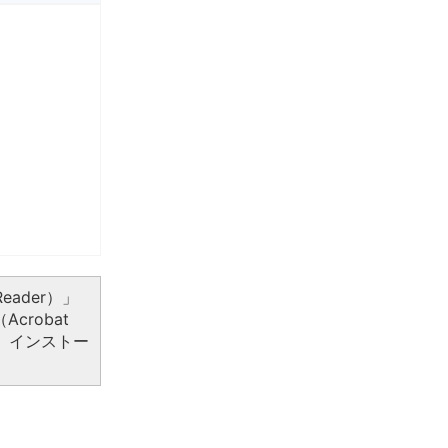
eader）」
crobat
、インストー