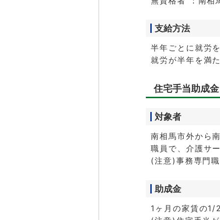
無資格者 ：南相
支給方法
半年ごとに就労
就労が半年を満
住宅手当助成金
対象者
南相馬市外から
職員で、介護サ
(注意)事務専門
助成金
1ヶ月の家賃の1/