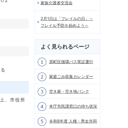
/2
家族介護者交流会
2月1日は「フレイルの日」～
フレイル予防を始めよう～
よく見られるページ
原町区循環バス実証運行
する
家庭ごみ収集カレンダー
空き家・空き地バンク
の上、市役所
本庁市民課窓口の待ち状況
。
令和8年度 人権・男女共同