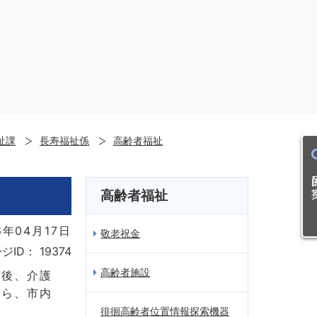
祉課
長寿福祉係
高齢者福祉
目的
高齢者福祉
年04月17日
敬老祝金
ジID：
19374
高齢者施設
今後、介護
から、市内
徘徊高齢者位置情報探索機器