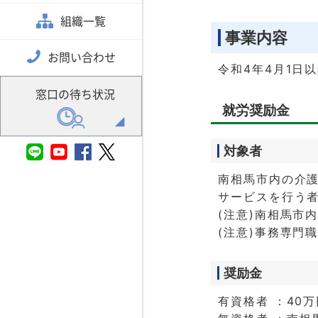
組織一覧
事業内容
お問い合わせ
令和4年4月1日
窓口の待ち状況
就労奨励金
対象者
南相馬市内の介
サービスを行う
(注意)南相馬市
(注意)事務専門
奨励金
有資格者 ：40万