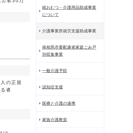
労者30万
紙おむつ・介護用品助成事業
について
介護事業所就労支援助成事業
南相馬市要配慮者家庭ごみ戸
別収集事業
一般介護予防
国人の正規
認知症支援
する者
医療と介護の連携
家族介護教室