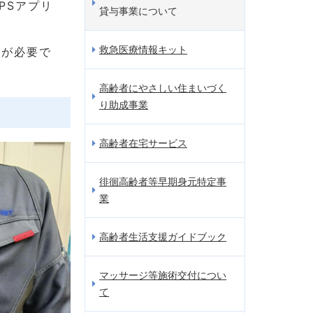
PSアプリ
貸与事業について
救急医療情報キット
請が必要で
高齢者にやさしい住まいづく
り助成事業
高齢者在宅サービス
徘徊高齢者等早期身元特定事
業
高齢者生活支援ガイドブック
マッサージ等施術交付につい
て