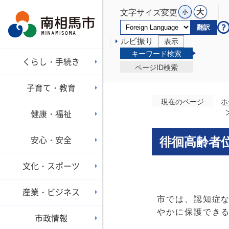
文字サイズ変更
翻訳
ルビ振り
表示
キーワード検索
くらし・手続き
ページID検索
子育て・教育
現在のページ
ホ
健康・福祉
安心・安全
徘徊高齢者
文化・スポーツ
産業・ビジネス
市では、認知症
やかに保護できる
市政情報