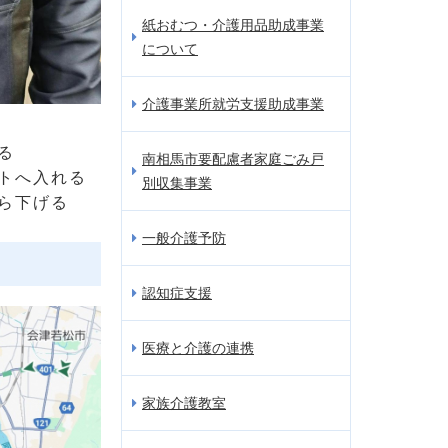
紙おむつ・介護用品助成事業
について
介護事業所就労支援助成事業
る
南相馬市要配慮者家庭ごみ戸
トへ入れる
別収集事業
ら下げる
一般介護予防
認知症支援
医療と介護の連携
家族介護教室