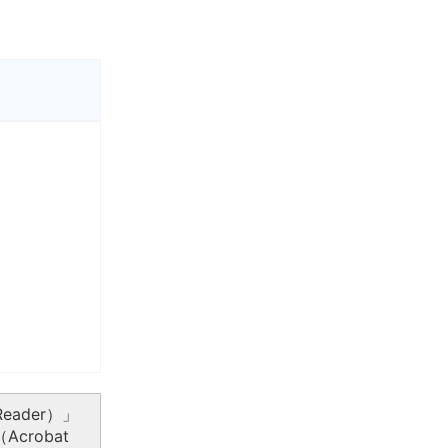
eader）」
crobat