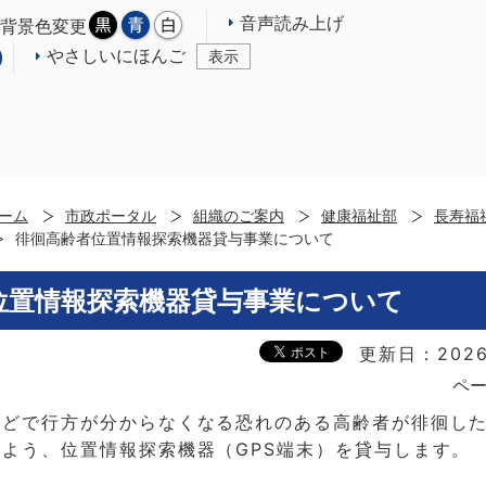
音声読み上げ
背景色変更
やさしいにほんご
表示
ーム
市政ポータル
組織のご案内
健康福祉部
長寿福
徘徊高齢者位置情報探索機器貸与事業について
位置情報探索機器貸与事業について
更新日：2026
ペー
などで行方が分からなくなる恐れのある高齢者が徘徊し
よう、位置情報探索機器（GPS端末）を貸与します。