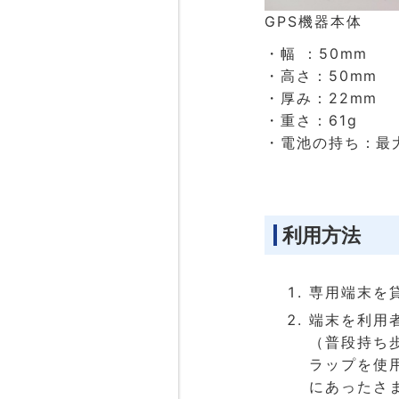
GPS機器本体
・幅 ：50mm
・高さ：50mm
・厚み：22mm
・重さ：61g
・電池の持ち：最
利用方法
専用端末を
端末を利用
（普段持ち
ラップを使
にあったさ