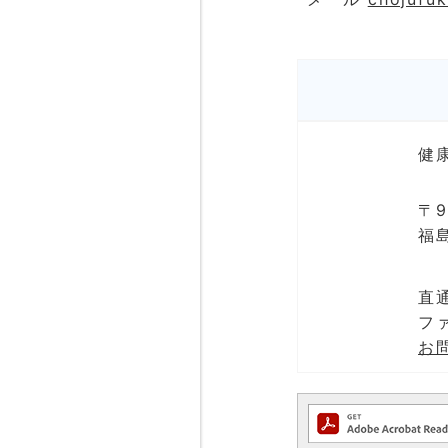
健
〒9
福
直通
ファ
お