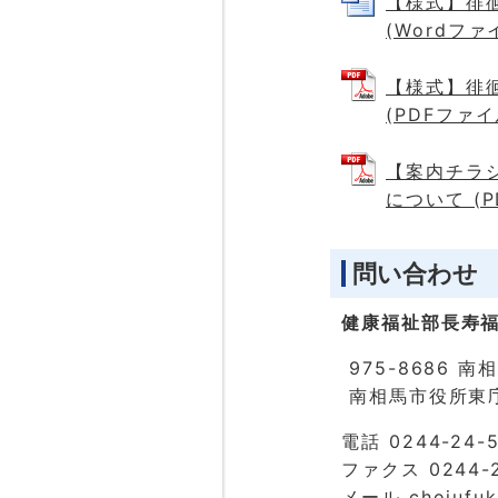
【様式】徘
(Wordファイ
【様式】徘
(PDFファイル
【案内チラ
について (P
問い合わせ
健康福祉部長寿福
975-8686 
南相馬市役所東
電話 0244-24-
ファクス 0244-2
メール
chojufuk