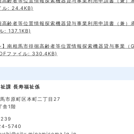
徊高齢者等位置情報探索機器貸与事業利用申請書（兼）
ル: 24.4KB)
徊高齢者等位置情報探索機器貸与事業利用申請書（兼）
: 137.1KB)
シ】南相馬市徘徊高齢者等位置情報探索機器貸与事業（G
DFファイル: 330.4KB)
祉課 長寿福祉係
南相馬市原町区本町二丁目27
庁舎1階
5239
4-5740
ushi@city.minamisoma.lg.jp