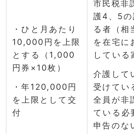
市民税非
護4、5
・ひと月あたり
る者（相
10,000円を上限
を在宅に
とする（1,000
している
円券×10枚）
介護して
・年120,000円
受けてい
を上限として交
全員が非
付
ている必
申告のな