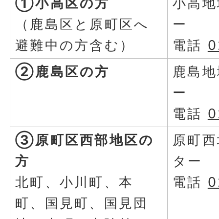
①小高区の方
小高地
（鹿島区と原町区へ
ー
避難中の方含む）
電話
0
②鹿島区の方
鹿島地
ー
電話
0
③原町区西部地区の
原町西
方
ター
北町、小川町、本
電話
0
町、国見町、国見団