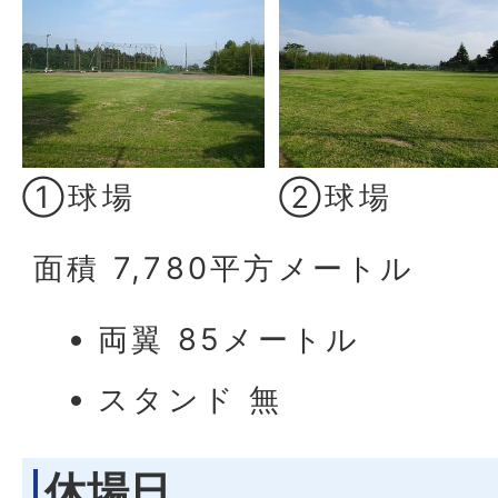
①球場
②球場
面積 7,780平方メートル
両翼 85メートル
スタンド 無
休場日