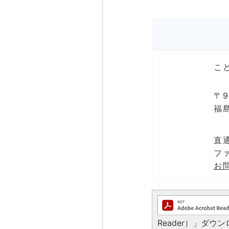
こ
〒9
福
直通
ファ
お
Reader）」ダ