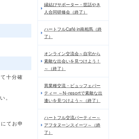
縁結びサポーター・世話やき
人合同研修会（終了）
ハートフルCafé in南相馬（終
了）
オンライン交流会～自宅から
素敵な出会いを見つけよう！
～（終了）
いて十分確
異業種交流・ビュッフェパー
ティー ～N-resortで素敵な出
さい。
逢いを見つけよう～（終了）
ハートフル交流パーティー～
付にてお申
アフタヌーンスイーツ～（終
了）