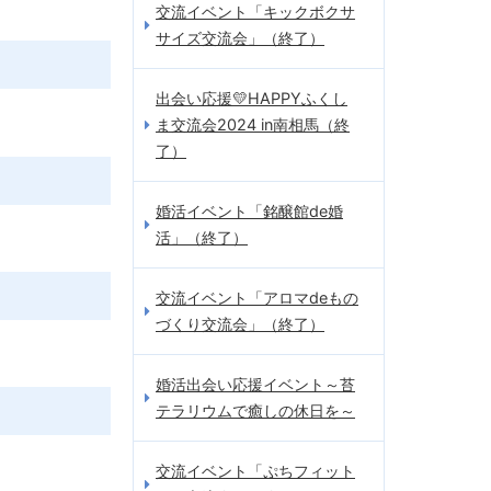
交流イベント「キックボクサ
サイズ交流会」（終了）
出会い応援💛HAPPYふくし
ま交流会2024 in南相馬（終
了）
婚活イベント「銘醸館de婚
活」（終了）
交流イベント「アロマdeもの
づくり交流会」（終了）
婚活出会い応援イベント～苔
テラリウムで癒しの休日を～
交流イベント「ぷちフィット