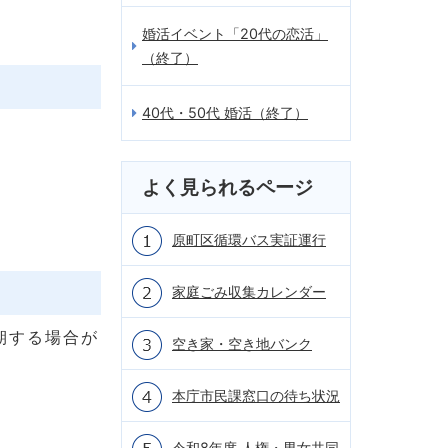
婚活イベント「20代の恋活」
（終了）
40代・50代 婚活（終了）
よく見られるページ
原町区循環バス実証運行
家庭ごみ収集カレンダー
期する場合が
空き家・空き地バンク
本庁市民課窓口の待ち状況
令和8年度 人権・男女共同