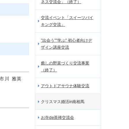
ネス交流会」（終了）
交流イベント「スイーツバイ
キング交流」
”出会う””学ぶ” 初心者向けデ
ザイン講座交流
癒しの野菜づくり交流事業
（終了）
市川 雅英
アウトドアサウナ体験交流
クリスマス婚活in南相馬
お寺de茶禅交流会