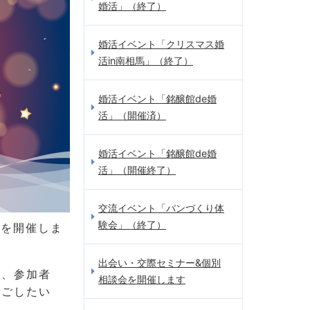
婚活」（終了）
婚活イベント「クリスマス婚
活in南相馬」（終了）
婚活イベント「銘醸館de婚
活」（開催済）
婚活イベント「銘醸館de婚
活」（開催終了）
交流イベント「パンづくり体
験会」（終了）
」を開催しま
出会い・交際セミナー&個別
え、参加者
相談会を開催します
過ごしたい