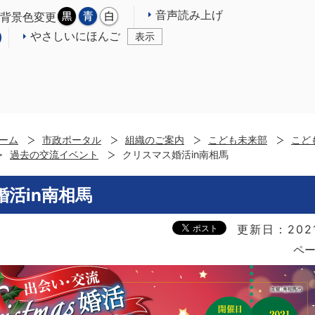
音声読み上げ
背景色変更
やさしいにほんご
表示
ーム
市政ポータル
組織のご案内
こども未来部
こど
過去の交流イベント
クリスマス婚活in南相馬
活in南相馬
更新日：202
ペー