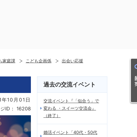
も家庭課
こども企画係
出会い応援
目的
過去の交流イベント
1年10月01日
交流イベント『「似合う」で
変わる ・スイーツ交流会』
ジID：
16208
（終了）
婚活イベント「40代・50代