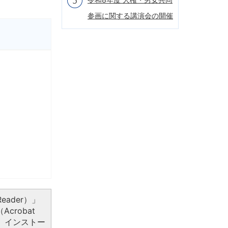
参画に関する講演会の開催
eader）」
crobat
、インストー