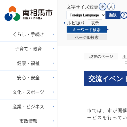
文字サイズ変更
翻訳
ルビ振り
表示
キーワード検索
くらし・手続き
ページID検索
子育て・教育
現在のページ
ホ
健康・福祉
安心・安全
交流イベン
文化・スポーツ
産業・ビジネス
市では、市が開
ービスを行って
市政情報