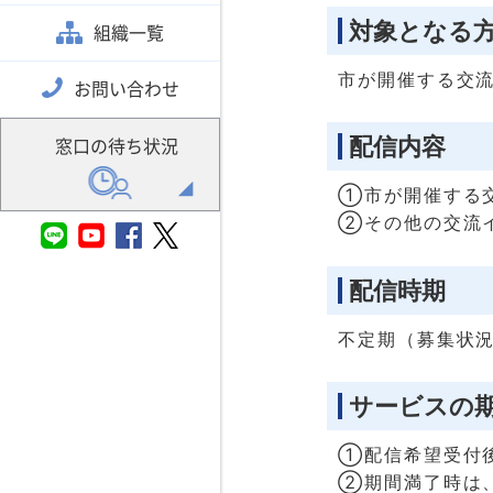
対象となる
組織一覧
市が開催する交
お問い合わせ
配信内容
窓口の待ち状況
①市が開催する
②その他の交流
配信時期
不定期（募集状
サービスの
①配信希望受付
②期間満了時は