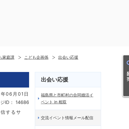
も家庭課
こども企画係
出会い応援
目的
出会い応援
年06月01日
福島県と市町村の合同婚活イ
ベント in 相双
ジID：
14686
配信するサ
交流イベント情報メール配信