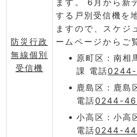
ます。 6月から新
する戸別受信機を
ますので、スケジ
防災行政
ームページからご
無線個別
原町区：南相
受信機
課 電話
0244
鹿島区：鹿島
電話
0244-46
小高区：小高
電話
0244-44