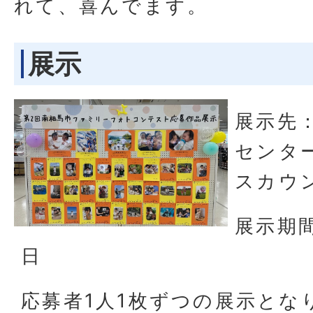
れて、喜んでます。
展示
展示先
センタ
スカウ
展示期間
日
応募者1人1枚ずつの展示とな