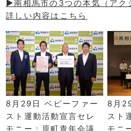
▶南相馬市の3つの本気（アク
詳しい内容はこちら
8月2
8月29日 ベビーファー
スト
スト運動活動宣言セレ
モニ
モニー：原町青年会議