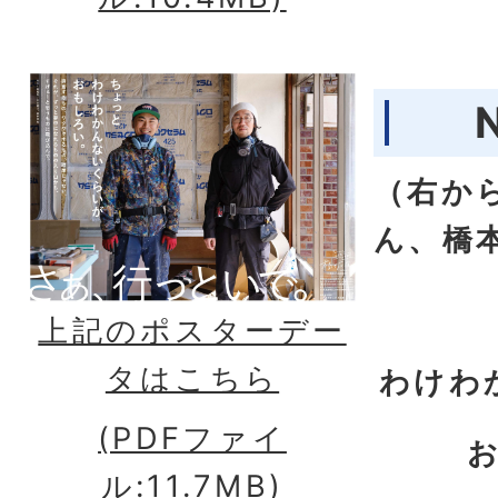
（右か
ん、橋
上記のポスターデー
タはこちら
わけわ
(PDFファイ
ル:11.7MB)