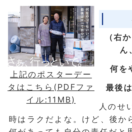
（右か
ん
何を
上記のポスターデー
タはこちら(PDFファ
最後
イル:11MB)
人のせ
時はラクだよな。けど、後か
何があっても自分の責任だと