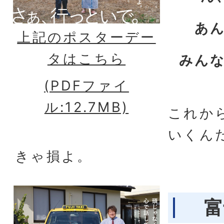
あ
上記のポスターデー
タはこちら
みん
(PDFファイ
ル:12.7MB)
これか
いくん
きゃ損よ。
富