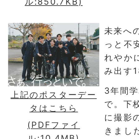
ル:850.7KB)
未来へ
っと不
れやか
み出す
3年間
上記のポスターデー
で。下
タはこちら
に撮影
(PDFファイ
きまし
ル:10.4MB)