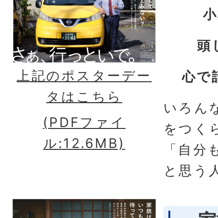
小
頭
上記のポスターデー
心で
タはこちら
いろん
(PDFファイ
をつく
ル:12.6MB)
「自分
と思う