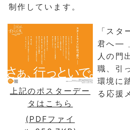
制作しています。
「スタ
君へ―
人の門
職、引
環境に
上記のポスターデー
る応援
タはこちら
(PDFファイ