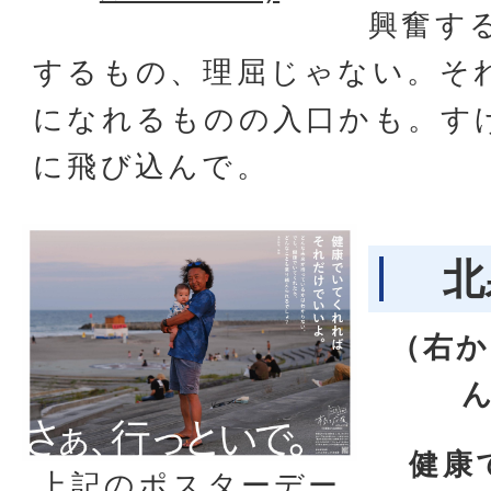
興奮す
するもの、理屈じゃない。そ
になれるものの入口かも。す
に飛び込んで。
北
（右か
健康
上記のポスターデー