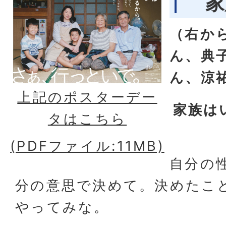
家
（右か
ん、典
ん、涼
上記のポスターデー
家族は
タはこちら
(PDFファイル:11MB)
自分の
分の意思で決めて。決めたこ
やってみな。