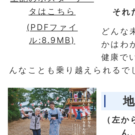
タはこちら
それ
(PDFファイ
どんな
ル:8.9MB)
かはわ
健康で
んなことも乗り越えられるで
地
（左か
ん