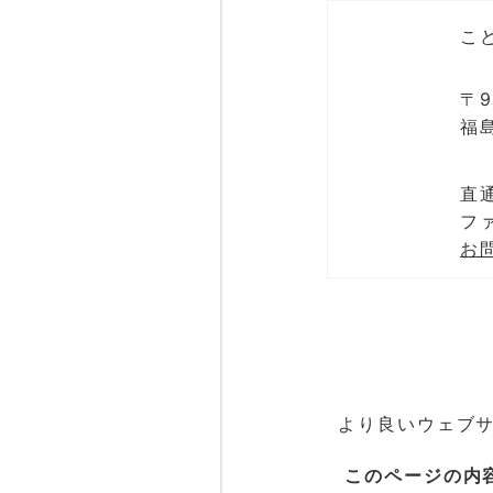
こ
〒9
福
直通
ファ
お
より良いウェブ
このページの内