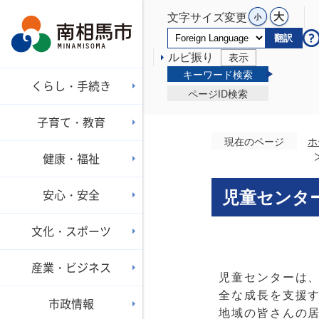
文字サイズ変更
翻訳
ルビ振り
表示
キーワード検索
くらし・手続き
ページID検索
子育て・教育
現在のページ
ホ
健康・福祉
安心・安全
児童センタ
文化・スポーツ
産業・ビジネス
児童センターは、
全な成長を支援
市政情報
地域の皆さんの