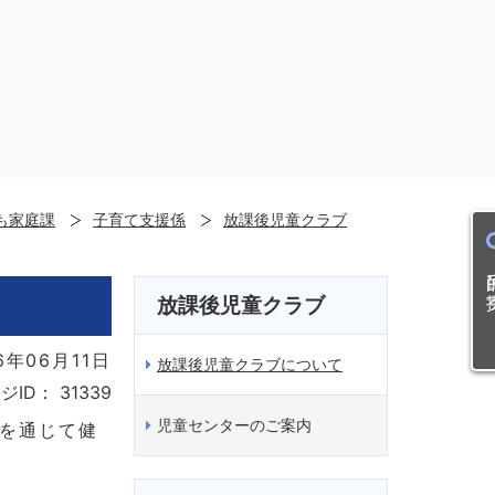
も家庭課
子育て支援係
放課後児童クラブ
目的
放課後児童クラブ
6年06月11日
放課後児童クラブについて
ジID：
31339
児童センターのご案内
進を通じて健