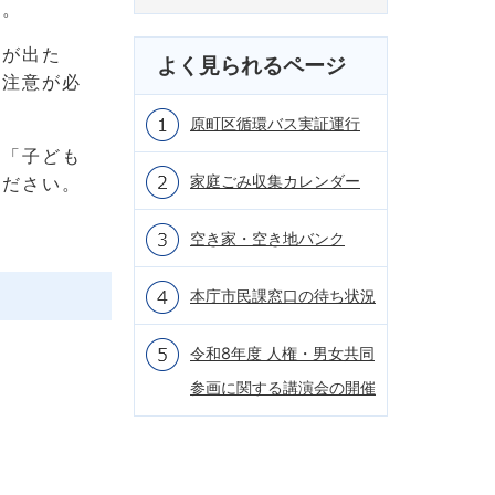
ん。
響が出た
よく見られるページ
は注意が必
原町区循環バス実証運行
の「子ども
家庭ごみ収集カレンダー
ください。
空き家・空き地バンク
本庁市民課窓口の待ち状況
令和8年度 人権・男女共同
参画に関する講演会の開催