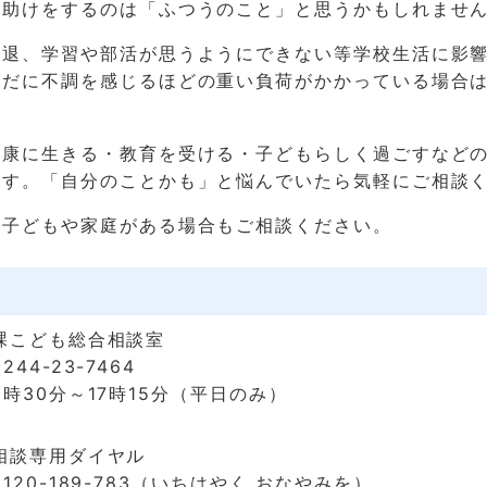
手助けをするのは「ふつうのこと」と思うかもしれませ
早退、学習や部活が思うようにできない等学校生活に影
らだに不調を感じるほどの重い負荷がかかっている場合
健康に生きる・教育を受ける・子どもらしく過ごすなど
ます。「自分のことかも」と悩んでいたら気軽にご相談
る子どもや家庭がある場合もご相談ください。
】
課こども総合相談室
44-23-7464
時30分～17時15分（平日のみ）
相談専用ダイヤル
120-189-783（いちはやく おなやみを）