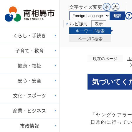
文字サイズ変更
翻訳
ルビ振り
表示
キーワード検索
くらし・手続き
ページID検索
子育て・教育
現在のページ
ホ
健康・福祉
安心・安全
気づいてく
文化・スポーツ
産業・ビジネス
「ヤングケアラ
日常的に行ってい
市政情報