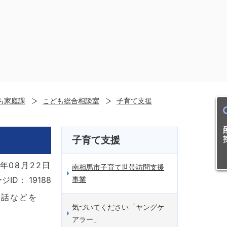
も家庭課
こども総合相談室
子育て支援
目的
子育て支援
年08月22日
南相馬市子育て世帯訪問支援
事業
ジID：
19188
世話などを
気づいてください「ヤングケ
アラー」