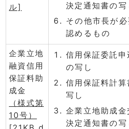
決定通知書の写
ル]
その他市長が必
認めるもの
企業立地
信用保証委託申
融資信用
の写し
保証料助
信用保証料計算
成金
写し
（様式第
企業立地助成金
10号）
決定通知書の写
[21KB d