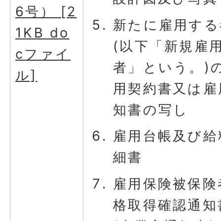
6号） [2
新たに雇用する
1KB do
(以下「新規雇
cファイ
者」という。)
ル]
用契約書又は雇
知書の写し
雇用台帳及び給
細書
雇用保険被保険
格取得確認通知