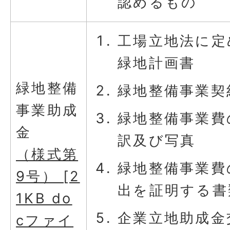
認めるもの
工場立地法に定
緑地計画書
緑地整備
緑地整備事業契
事業助成
緑地整備事業費
金
訳及び写真
（様式第
緑地整備事業費
9号） [2
出を証明する書
1KB do
企業立地助成金
cファイ