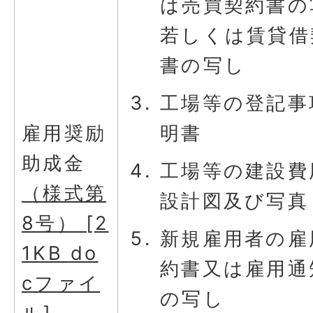
は売買契約書の
若しくは賃貸借
書の写し
工場等の登記事
明書
雇用奨励
助成金
工場等の建設費
（様式第
設計図及び写真
8号） [2
新規雇用者の雇
1KB do
約書又は雇用通
cファイ
の写し