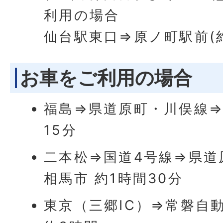
利用の場合
仙台駅東口⇒原ノ町駅前(約
お車をご利用の場合
福島⇒県道原町・川俣線⇒
15分
二本松⇒国道4号線⇒県道
相馬市 約1時間30分
東京（三郷IC）⇒常磐自動