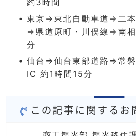
約3時間
東京⇒東北自動車道⇒二本
⇒県道原町・川俣線⇒南相
分
仙台⇒仙台東部道路⇒常
IC 約1時間15分
この記事に関するお
商工観光部 観光移住課