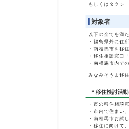
もしくはタクシ
対象者
以下の全てを満
・福島県外に住
・南相馬市を移
・移住相談窓口
・南相馬市内で
みなみそうま移
＊移住検討活動
・市の移住相談
・市内で住まい
・南相馬市お試
・移住に向けて