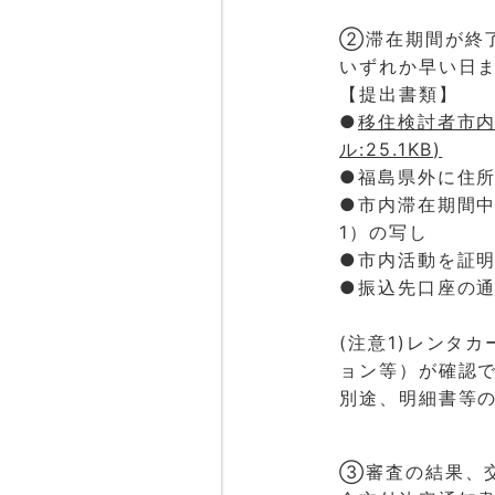
②滞在期間が終了
いずれか早い日
【提出書類】
●
移住検討者市内
ル:25.1KB)
●福島県外に住所
●市内滞在期間
1）の写し
●市内活動を証
●振込先口座の
(注意1)レンタ
ョン等）が確認
別途、明細書等
③審査の結果、