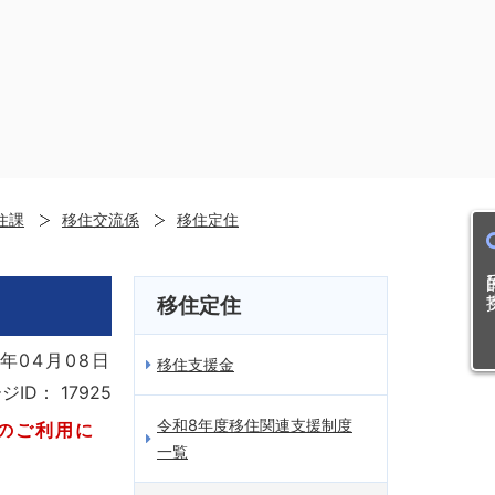
住課
移住交流係
移住定住
目的
移住定住
年04月08日
移住支援金
ジID：
17925
令和8年度移住関連支援制度
のご利用に
一覧