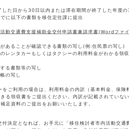
した日から30日以内または滞在期間が終了した年度の3
までに以下の書類を移住定住課に提出
活動交通費支援補助金交付申請書兼請求書(Wordファ
があることが確認できる書類の写し(例:住民票の写し)
中のレンタカーもしくはタクシーの利用料金がわかる領
明する書類等の写し
通帳の写し
カーをご利用の場合は、利用料金の内訳（基本料金、保険
できる領収書をご提出ください。内訳が記載されていな
の補足資料のご提出をお願いいたします。
交付決定となれば、お手元に「移住検討者市内活動交通