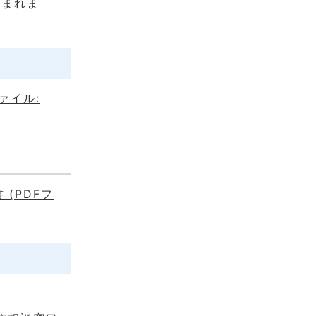
込まれま
ァイル:
(PDFフ