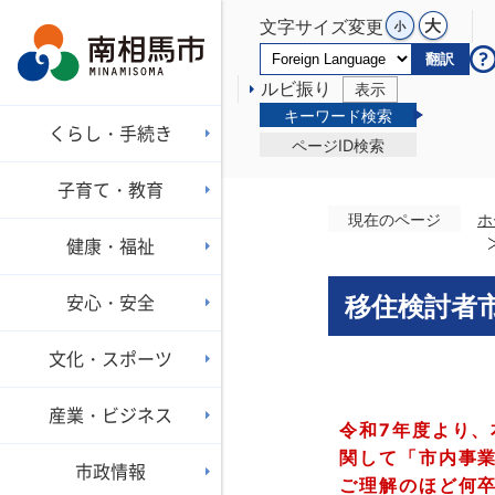
文字サイズ変更
翻訳
ルビ振り
表示
キーワード検索
くらし・手続き
ページID検索
子育て・教育
現在のページ
ホ
健康・福祉
安心・安全
移住検討者
文化・スポーツ
産業・ビジネス
令和7年度より
関して「市内事
市政情報
ご理解のほど何