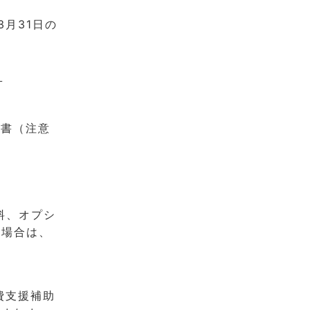
月31日の
イ
収書（注意
料、オプシ
い場合は、
費支援補助