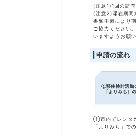
(注意1)1回の
(注意2)滞在期
書類不備により
ご協力ください
いますようお願
申請の流れ
①市内でレンタ
「よりみち」で