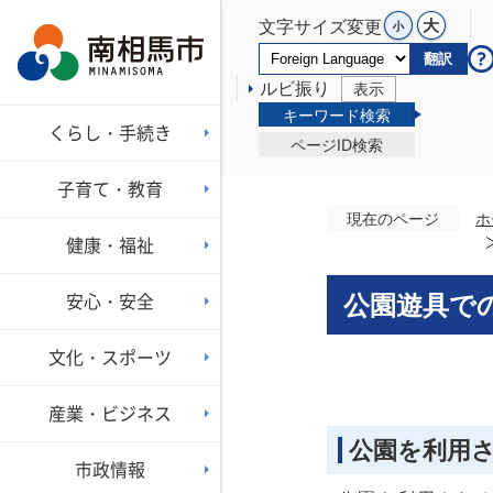
文字サイズ変更
翻訳
ルビ振り
表示
キーワード検索
くらし・手続き
ページID検索
子育て・教育
現在のページ
ホ
健康・福祉
安心・安全
公園遊具で
文化・スポーツ
産業・ビジネス
公園を利用
市政情報