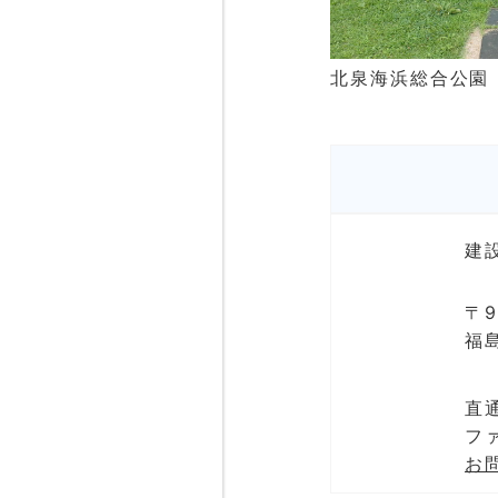
北泉海浜総合公園
建
〒9
福
直通
ファ
お