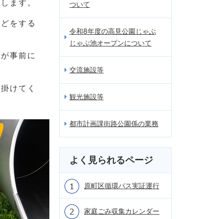
いします。
ついて
けどをする
令和8年度の高見公園じゃぶ
じゃぶ池オープンについて
方が事前に
交流施設等
心掛けてく
観光施設等
都市計画課街路公園係の業務
よく見られるページ
原町区循環バス実証運行
家庭ごみ収集カレンダー