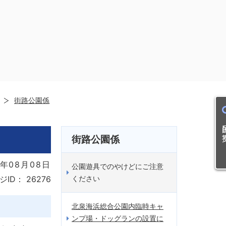
街路公園係
目的
街路公園係
年08月08日
公園遊具でのやけどにご注意
ください
ジID：
26276
北泉海浜総合公園内臨時キャ
ンプ場・ドッグランの設置に