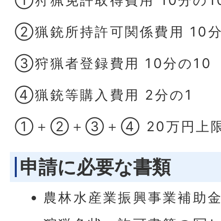
①狩猟免許取得費用 10分の1
②猟銃所持許可関係費用 10分
③狩猟者登録費用 10分の10
④猟銃等購入費用 2分の1
①＋②＋③＋④ 20万円上
申請に必要な書類
農林水産業振興事業補助