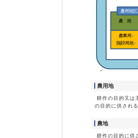
農用地
耕作の目的又は
の目的に供され
農地
耕作の目的に供