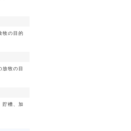
放牧の目的
の放牧の目
、貯槽、加