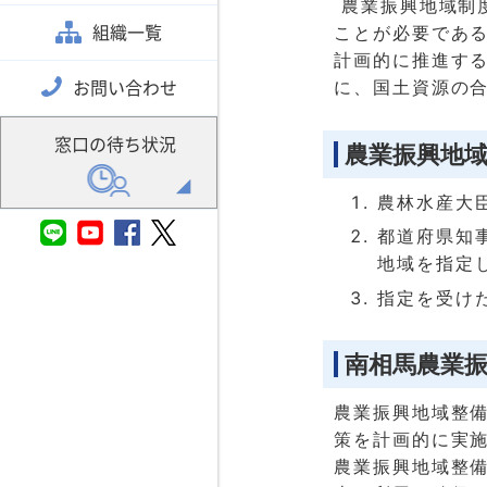
農業振興地域制
組織一覧
ことが必要であ
計画的に推進す
お問い合わせ
に、国土資源の
窓口の待ち状況
農業振興地
農林水産大
都道府県知
地域を指定
指定を受け
南相馬農業
農業振興地域整
策を計画的に実
農業振興地域整備