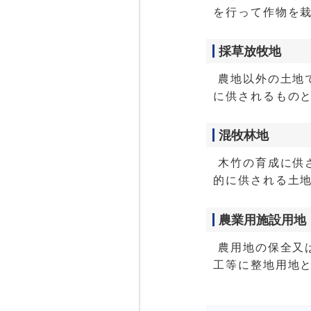
を行って作物を
採草放牧地
農地以外の土地
に供されるもの
混牧林地
木竹の育成に供
的に供される土
農業用施設用地
農用地の保全又
工等に整地用地