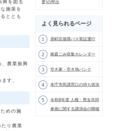
振興を図る
更)の申出
要な施策を
図るととも
よく見られるページ
原町区循環バス実証運行
。
家庭ごみ収集カレンダー
め、農業振興
空き家・空き地バンク
めます。
本庁市民課窓口の待ち状況
令和8年度 人権・男女共同
参画に関する講演会の開催
のための施
わたり農業