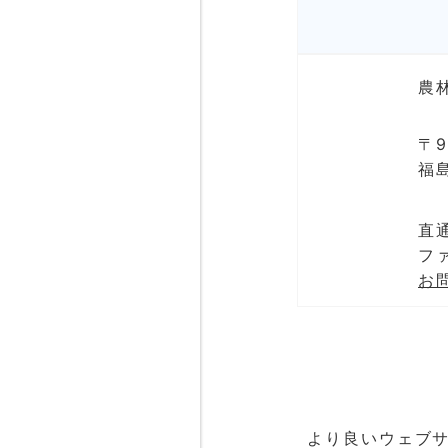
農
〒9
福
直通
ファ
お
より良いウェブ