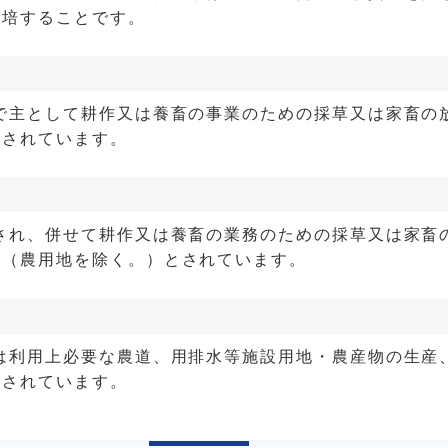
栽培することです。
で主として耕作又は養畜の事業のための採草又は家畜の
とされています。
され、併せて耕作又は養畜の業務のための採草又は家畜
地（農用地を除く。）とされています。
は利用上必要な農道、用排水等施設用地・農産物の生産
とされています。