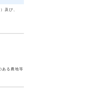
域）及び、
）
のある農地等