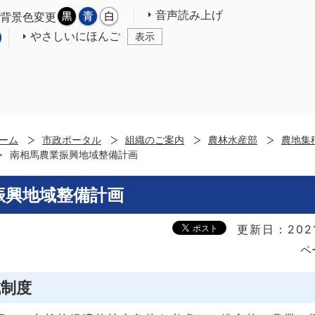
音声読み上げ
背景色変更
やさしいにほんご
表示
ーム
市政ポータル
組織のご案内
農林水産部
農地集
南相馬農業振興地域整備計画
振興地域整備計画
更新日：202
ペ
域制度