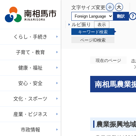
文字サイズ変更
翻訳
ルビ振り
表示
キーワード検索
くらし・手続き
ページID検索
子育て・教育
現在のページ
ホ
健康・福祉
安心・安全
南相馬農業
文化・スポーツ
産業・ビジネス
農業振興地
市政情報