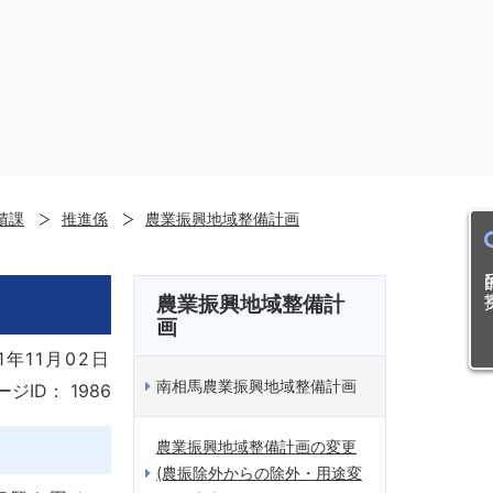
積課
推進係
農業振興地域整備計画
目的
農業振興地域整備計
画
1年11月02日
南相馬農業振興地域整備計画
ージID：
1986
農業振興地域整備計画の変更
(農振除外からの除外・用途変