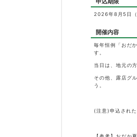
申込期限
2026年8月5
開催内容
毎年恒例「おだ
す。
当日は、地元の
その他、露店グ
う。
(注意)申込され
【参考】おだか夏