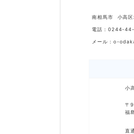
南相馬市 小高区
電話：0244-44-
メール：o-odakag
小
〒9
福
直通