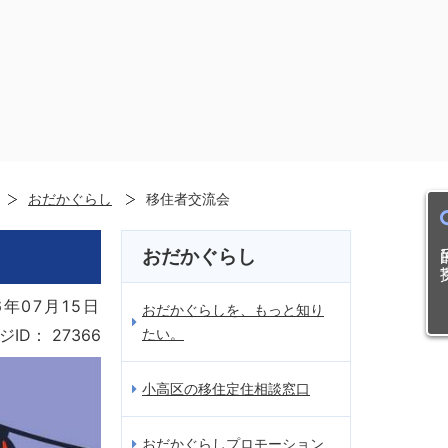
おだかぐらし
移住者交流会
目的
おだかぐらし
年07月15日
おだかぐらしを、もっと知り
たい。
ジID：
27366
小高区の移住定住相談窓口
おだかぐらしプロモーション