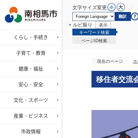
文字サイズ変更
翻訳
ルビ振り
表示
キーワード検索
くらし・手続き
ページID検索
子育て・教育
現在のページ
ホ
健康・福祉
移住者交流
安心・安全
文化・スポーツ
産業・ビジネス
市政情報