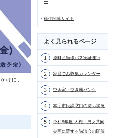
ー
移住関連サイト
よく見られるページ
原町区循環バス実証運行
家庭ごみ収集カレンダー
っかけに、
空き家・空き地バンク
本庁市民課窓口の待ち状況
令和8年度 人権・男女共同
参画に関する講演会の開催