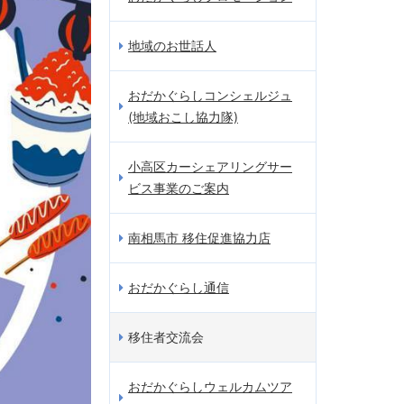
地域のお世話人
おだかぐらしコンシェルジュ
(地域おこし協力隊)
小高区カーシェアリングサー
ビス事業のご案内
南相馬市 移住促進協力店
おだかぐらし通信
移住者交流会
おだかぐらしウェルカムツア