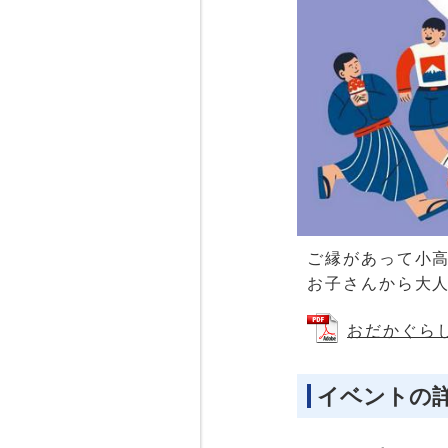
ご縁があって小
お子さんから大
おだかぐらし移
イベントの