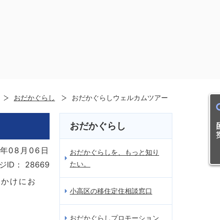
おだかぐらし
おだかぐらしウェルカムツアー
目的
おだかぐらし
年08月06日
おだかぐらしを、もっと知り
たい。
ジID：
28669
っかけにお
小高区の移住定住相談窓口
おだかぐらしプロモーション