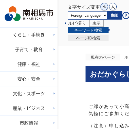
文字サイズ変更
翻訳
ルビ振り
表示
キーワード検索
くらし・手続き
ページID検索
子育て・教育
現在のページ
ホ
健康・福祉
おだかぐら
安心・安全
文化・スポーツ
ご縁があって小
産業・ビジネス
気軽にご参加く
市政情報
（注意）申し込