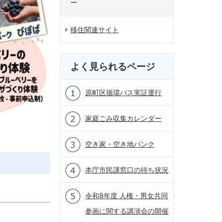
ー
移住関連サイト
よく見られるページ
原町区循環バス実証運行
家庭ごみ収集カレンダー
空き家・空き地バンク
本庁市民課窓口の待ち状況
令和8年度 人権・男女共同
参画に関する講演会の開催