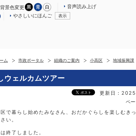
音声読み上げ
背景色変更
やさしいにほんご
表示
ーム
市政ポータル
組織のご案内
小高区
地域振興課
しウェルカムツアー
更新日：2025
ペー
高区で暮らし始めたみなさん、おだかぐらしを楽しむき
ださい。
みは終了しました。