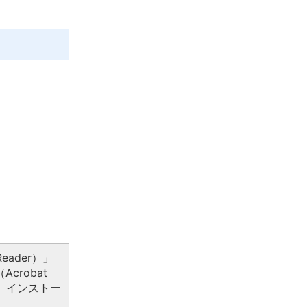
eader）」
crobat
、インストー