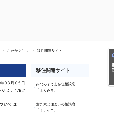
おだかぐらし
移住関連サイト
目的
移住関連サイト
年03月05日
みなみそうま移住相談窓口
「よりみち」
ジID：
17921
ついては、
空き家と住まいの相談窓口
「ミライエ」