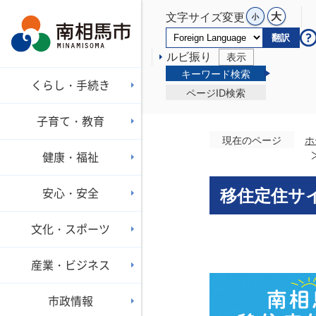
文字サイズ変更
翻訳
ルビ振り
表示
キーワード検索
くらし・手続き
ページID検索
子育て・教育
現在のページ
ホ
健康・福祉
安心・安全
移住定住サ
文化・スポーツ
産業・ビジネス
市政情報