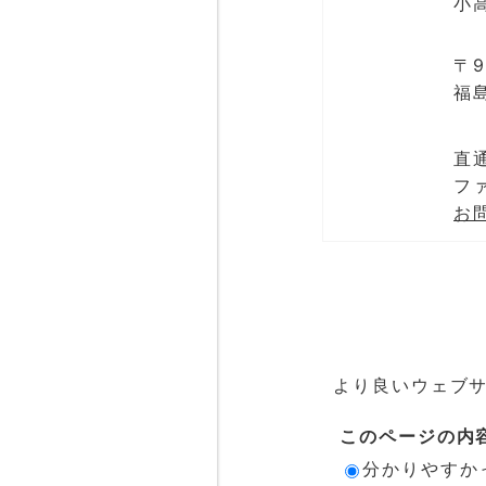
小
〒9
福
直通
ファ
お
より良いウェブ
このページの内
分かりやすか