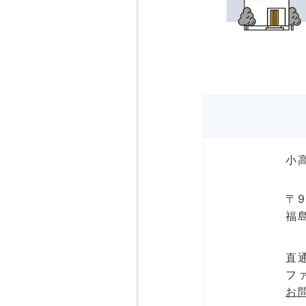
小
〒9
福
直通
ファ
お