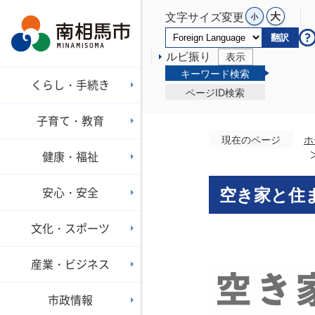
文字サイズ変更
翻訳
ルビ振り
表示
キーワード検索
くらし・手続き
ページID検索
子育て・教育
現在のページ
ホ
健康・福祉
安心・安全
空き家と住
文化・スポーツ
産業・ビジネス
市政情報