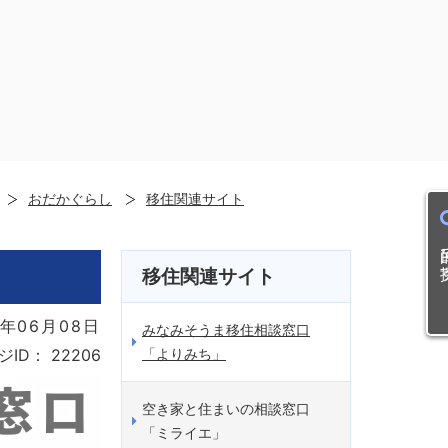
おだかぐらし
移住関連サイト
目的
移住関連サイト
年06月08日
みなみそうま移住相談窓口
「よりみち」
ジID：
22206
空き家と住まいの相談窓口
「ミライエ」