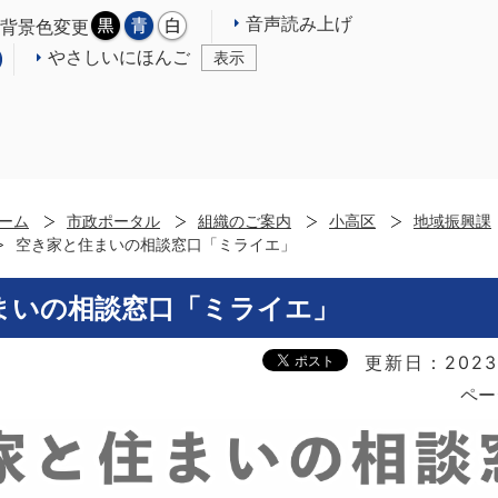
音声読み上げ
背景色変更
やさしいにほんご
表示
ーム
市政ポータル
組織のご案内
小高区
地域振興課
空き家と住まいの相談窓口「ミライエ」
まいの相談窓口「ミライエ」
更新日：2023
ペー