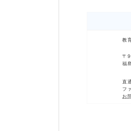
教
〒9
福
直通
ファ
お