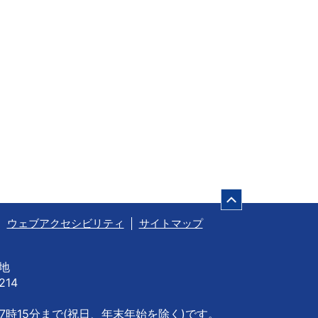
ページの先頭
ウェブアクセシビリティ
サイトマップ
番地
214
7時15分まで
(祝日、年末年始を除く)です。