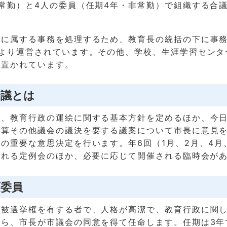
常勤）と4人の委員（任期4年・非常勤）で組織する合
限に属する事務を処理するため、教育長の統括の下に事
により運営されています。その他、学校、生涯学習センタ
が置かれています。
会議とは
は、教育行政の運絵に関する基本方針を定めるほか、今
予算その他議会の議決を要する議案について市長に意見
の重要な意思決定を行います。年6回（1月、2月、4月
される定例会のほか、必要に応じて開催される臨時会が
育委員
の被選挙権を有する者で、人格が高潔で、教育行政に関
から、市長が市議会の同意を得て任命します。任期は3年