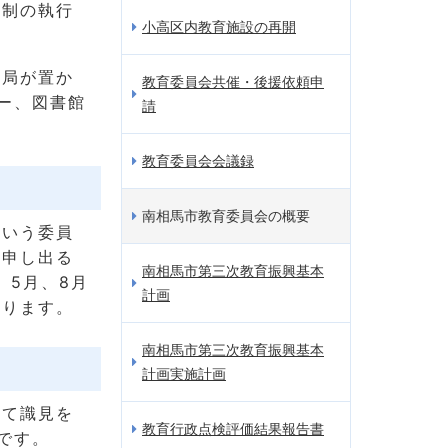
議制の執行
小高区内教育施設の再開
務局が置か
教育委員会共催・後援依頼申
ー、図書館
請
教育委員会会議録
南相馬市教育委員会の概要
日いう委員
を申し出る
南相馬市第三次教育振興基本
、5月、8月
計画
あります。
南相馬市第三次教育振興基本
計画実施計画
して識見を
教育行政点検評価結果報告書
です。