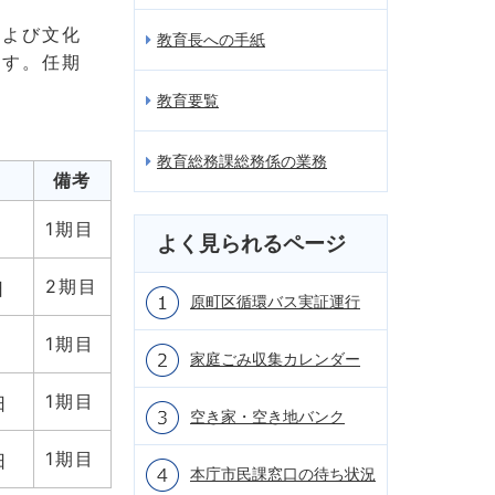
および文化
教育長への手紙
ます。任期
教育要覧
教育総務課総務係の業務
備考
1期目
よく見られるページ
2期目
日
原町区循環バス実証運行
1期目
日
家庭ごみ収集カレンダー
1期目
日
空き家・空き地バンク
1期目
日
本庁市民課窓口の待ち状況