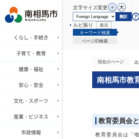
文字サイズ変更
翻訳
ルビ振り
表示
キーワード検索
くらし・手続き
ページID検索
子育て・教育
現在のページ
ホ
健康・福祉
南相馬市教
安心・安全
文化・スポーツ
産業・ビジネス
教育委員会
市政情報
教育委員会は「