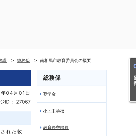
務課
総務係
南相馬市教育委員会の概要
目的
総務係
年04月01日
奨学金
ジID：
27067
小・中学校
教育長交際費
置された教