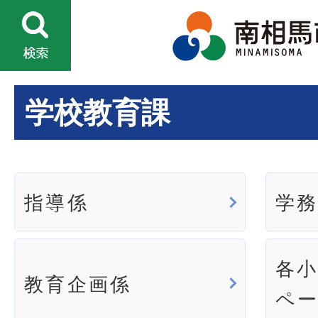
学校教育課
指導係
学
各
教育企画係
ペ