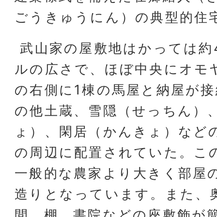
ごうきゅうにん）の典型的住
武山家の屋敷地はかっては約4
ルの広さで、ほぼ中央にオモ
の右側に1棟の馬屋と納屋が
の他土蔵、雪隠（せっちん）
ょ）、閑居（かんきょ）など
の周辺に配置されていた。こ
一般的な農家より大きく部屋
造りとなっています。また、
間、棚、書院などの座敷飾が