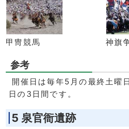
甲冑競馬
神旗
参考
開催日は毎年5月の最終土曜
日の3日間です。
5 泉官衙遺跡