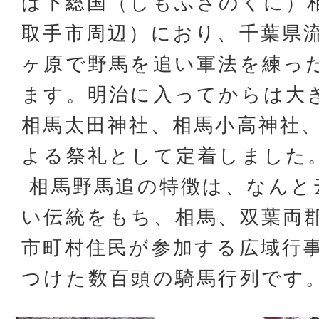
は下総国（しもふさのくに）
取手市周辺）におり、千葉県
ヶ原で野馬を追い軍法を練っ
ます。明治に入ってからは大
相馬太田神社、相馬小高神社
よる祭礼として定着しました
相馬野馬追の特徴は、なんと
い伝統をもち、相馬、双葉両
市町村住民が参加する広域行
つけた数百頭の騎馬行列です