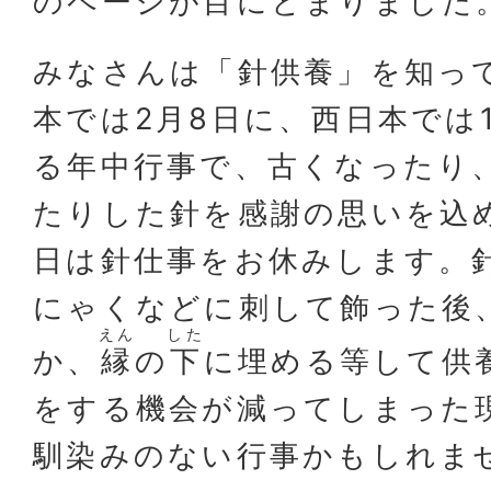
のページが目にとまりました
みなさんは「針供養」を知っ
本では2月8日に、西日本では
る年中行事で、古くなったり
たりした針を感謝の思いを込
日は針仕事をお休みします。
にゃくなどに刺して飾った後
えん
した
か、
縁
の
下
に埋める等して供
をする機会が減ってしまった
馴染みのない行事かもしれま