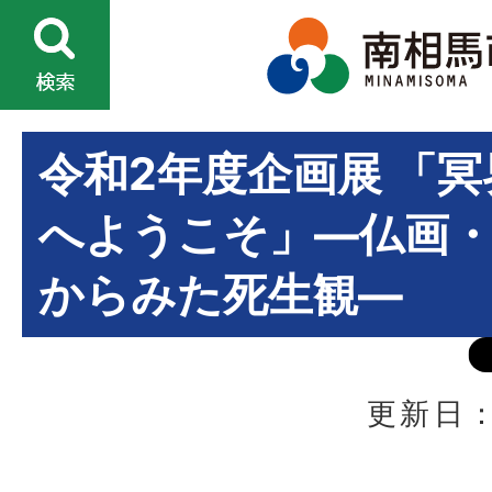
令和2年度企画展 「冥
へようこそ」―仏画
からみた死生観―
更新日：