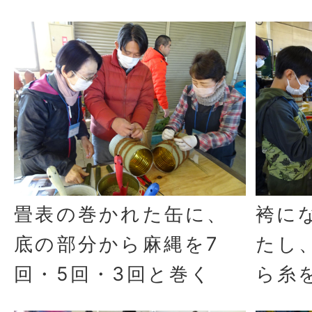
畳表の巻かれた缶に、
袴に
底の部分から麻縄を7
たし
回・5回・3回と巻く
ら糸