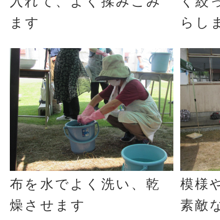
入れて、よく揉みこみ
く絞
ます
らし
布を水でよく洗い、乾
模様
燥させます
素敵