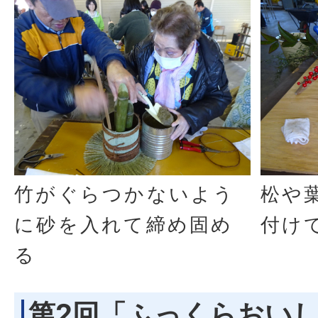
竹がぐらつかないよう
松や
に砂を入れて締め固め
付け
る
第2回「ふっくらおい